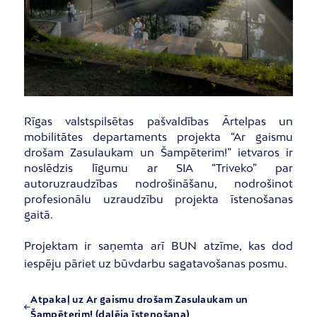
Rīgas valstspilsētas pašvaldības Ārtelpas un
mobilitātes departaments projekta “Ar gaismu
drošam Zasulaukam un Šampēterim!” ietvaros ir
noslēdzis līgumu ar SIA “Triveko” par
autoruzraudzības nodrošināšanu, nodrošinot
profesionālu uzraudzību projekta īstenošanas
gaitā.
Projektam ir saņemta arī BUN atzīme, kas dod
iespēju pāriet uz būvdarbu sagatavošanas posmu.
Atpakaļ uz Ar gaismu drošam Zasulaukam un
Šampēterim! (daļēja īstenošana)