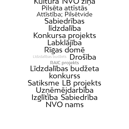
Kultūra
NVO ziņa
Pilsēta attīstās
Attīstība; Pilsētvide
Sabiedrības
līdzdalība
Konkursa projekts
Labklājība
Rīgas domē
Drošība
Līdzdalības budžets
RAIC projekts
Līdzdalības budžeta
konkurss
Satiksme
LB projekts
Uzņēmējdarbība
Izglītība
Sabiedrība
NVO nams