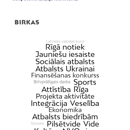
BIRKAS
Latviešu valodas kursi
Rīgā notiek
Jauniešu iesaiste
Sociālais atbalsts
Atbalsts Ukrainai
Finansēšanas konkurss
Sports
Brīvprātīgais darbs
Attīstība
Rīga
Projekta aktivitāte
Integrācija
Veselība
Ekonomika
Atbalsts biedrībām
Pilsētvide
Vide
Tūrisms