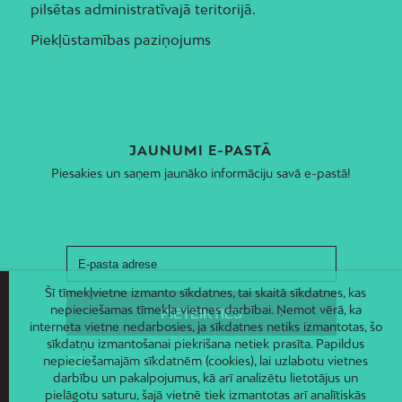
pilsētas administratīvajā teritorijā.
Piekļūstamības paziņojums
JAUNUMI E-PASTĀ
Piesakies un saņem jaunāko informāciju savā e-pastā!
Šī tīmekļvietne izmanto sīkdatnes, tai skaitā sīkdatnes, kas
nepieciešamas tīmekļa vietnes darbībai. Ņemot vērā, ka
interneta vietne nedarbosies, ja sīkdatnes netiks izmantotas, šo
sīkdatņu izmantošanai piekrišana netiek prasīta. Papildus
nepieciešamajām sīkdatnēm (cookies), lai uzlabotu vietnes
darbību un pakalpojumus, kā arī analizētu lietotājus un
pielāgotu saturu, šajā vietnē tiek izmantotas arī analītiskās