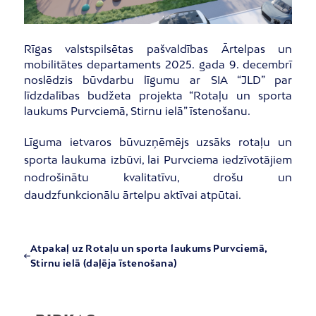
Rīgas valstspilsētas pašvaldības Ārtelpas un
mobilitātes departaments 2025. gada 9. decembrī
noslēdzis būvdarbu līgumu ar SIA “JLD” par
līdzdalības budžeta projekta “Rotaļu un sporta
laukums Purvciemā, Stirnu ielā” īstenošanu.
Līguma ietvaros būvuzņēmējs uzsāks rotaļu un
sporta laukuma izbūvi, lai Purvciema iedzīvotājiem
nodrošinātu kvalitatīvu, drošu un
daudzfunkcionālu ārtelpu aktīvai atpūtai.
Atpakaļ uz Rotaļu un sporta laukums Purvciemā,
Stirnu ielā (daļēja īstenošana)