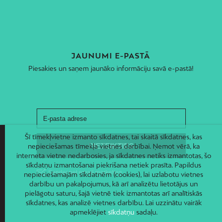
JAUNUMI E-PASTĀ
Piesakies un saņem jaunāko informāciju savā e-pastā!
Šī tīmekļvietne izmanto sīkdatnes, tai skaitā sīkdatnes, kas
nepieciešamas tīmekļa vietnes darbībai. Ņemot vērā, ka
interneta vietne nedarbosies, ja sīkdatnes netiks izmantotas, šo
sīkdatņu izmantošanai piekrišana netiek prasīta. Papildus
nepieciešamajām sīkdatnēm (cookies), lai uzlabotu vietnes
darbību un pakalpojumus, kā arī analizētu lietotājus un
pielāgotu saturu, šajā vietnē tiek izmantotas arī analītiskās
sīkdatnes, kas analizē vietnes darbību. Lai uzzinātu vairāk
apmeklējiet
sīkdatņu
sadaļu.