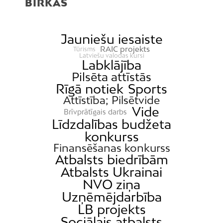
BIRKAS
Jauniešu iesaiste
RAIC projekts
Tūrisms
Latviešu valodas kursi
Labklājība
Pilsēta attīstās
Rīgā notiek
Sports
Attīstība; Pilsētvide
Vide
Brīvprātīgais darbs
Līdzdalības budžeta
konkurss
Finansēšanas konkurss
Atbalsts biedrībām
Atbalsts Ukrainai
NVO ziņa
Uzņēmējdarbība
LB projekts
Sociālais atbalsts