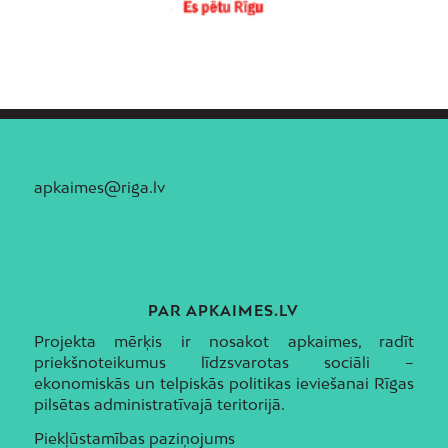
apkaimes@riga.lv
PAR APKAIMES.LV
Projekta mērķis ir nosakot apkaimes, radīt
priekšnoteikumus līdzsvarotas sociāli –
ekonomiskās un telpiskās politikas ieviešanai Rīgas
pilsētas administratīvajā teritorijā.
Piekļūstamības paziņojums