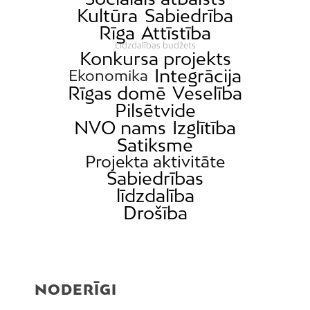
Kultūra
Sabiedrība
Rīga
Attīstība
Līdzdalības budžets
Konkursa projekts
Integrācija
Ekonomika
Rīgas domē
Veselība
Pilsētvide
NVO nams
Izglītība
Satiksme
Projekta aktivitāte
Sabiedrības
līdzdalība
Drošība
NODERĪGI