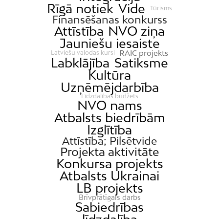
Rīgā notiek
Vide
Tūrisms
Finansēšanas konkurss
Attīstība
NVO ziņa
Jauniešu iesaiste
RAIC projekts
Latviešu valodas kursi
Labklājība
Satiksme
Kultūra
Uzņēmējdarbība
Līdzdalības budžets
NVO nams
Atbalsts biedrībām
Izglītība
Attīstība; Pilsētvide
Projekta aktivitāte
Konkursa projekts
Atbalsts Ukrainai
LB projekts
Brīvprātīgais darbs
Sabiedrības