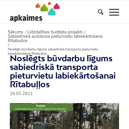
Sākums
Līdzdalības budžeta projekti
/
/
Sabiedriskā autobusa pieturvietu labiekārtošana
Rītabuļļos
/
Noslēgts būvdarbu līgums sabiedriskā transporta pieturvietu
labiekārtošanai Rītabuļļos
Noslēgts būvdarbu līgums
sabiedriskā transporta
pieturvietu labiekārtošanai
Rītabuļļos
19.05.2021