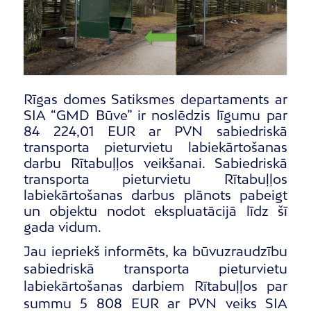
Rīgas domes Satiksmes departaments ar
SIA “GMD Būve” ir noslēdzis līgumu par
84 224,01 EUR ar PVN sabiedriskā
transporta pieturvietu labiekārtošanas
darbu Rītabuļļos veikšanai. Sabiedriskā
transporta pieturvietu Rītabuļļos
labiekārtošanas darbus plānots pabeigt
un objektu nodot ekspluatācijā līdz šī
gada vidum.
Jau iepriekš informēts, ka būvuzraudzību
sabiedriskā transporta pieturvietu
labiekārtošanas darbiem Rītabuļļos par
summu 5 808 EUR ar PVN veiks SIA