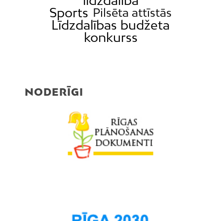
līdzdalība
Sports
Pilsēta attīstās
Līdzdalības budžeta
konkurss
NODERĪGI