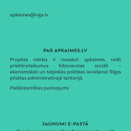
apkaimes@riga.lv
PAR APKAIMES.LV
Projekta mērķis ir nosakot apkaimes, radīt
priekšnoteikumus līdzsvarotas sociāli –
ekonomiskās un telpiskās politikas ieviešanai Rīgas
pilsētas administratīvajā teritorijā.
Piekļūstamības paziņojums
JAUNUMI E-PASTĀ