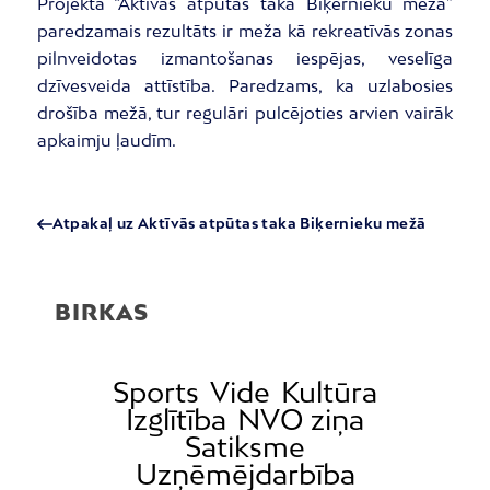
Projekta “Aktīvās atpūtas taka Biķernieku mežā”
paredzamais rezultāts ir meža kā rekreatīvās zonas
pilnveidotas izmantošanas iespējas, veselīga
dzīvesveida attīstība. Paredzams, ka uzlabosies
drošība mežā, tur regulāri pulcējoties arvien vairāk
apkaimju ļaudīm.
Atpakaļ uz Aktīvās atpūtas taka Biķernieku mežā
BIRKAS
Sports
Vide
Kultūra
Izglītība
NVO ziņa
Satiksme
Uzņēmējdarbība