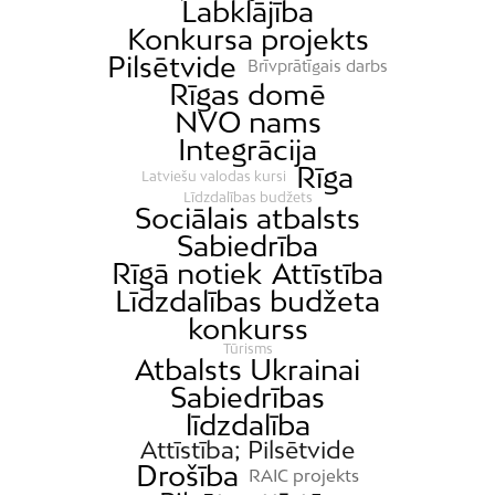
Labklājība
Konkursa projekts
Pilsētvide
Brīvprātīgais darbs
Rīgas domē
NVO nams
Integrācija
Rīga
Latviešu valodas kursi
Līdzdalības budžets
Sociālais atbalsts
Sabiedrība
Rīgā notiek
Attīstība
Līdzdalības budžeta
konkurss
Tūrisms
Atbalsts Ukrainai
Sabiedrības
līdzdalība
Attīstība; Pilsētvide
Drošība
RAIC projekts