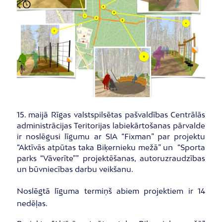
15. maijā Rīgas valstspilsētas pašvaldības Centrālās
administrācijas Teritorijas labiekārtošanas pārvalde
ir noslēgusi līgumu ar SIA “Fixman” par projektu
“Aktīvās atpūtas taka Biķernieku mežā” un “Sporta
parks “Vāverīte”” projektēšanas, autoruzraudzības
un būvniecības darbu veikšanu.
Noslēgtā līguma termiņš abiem projektiem ir 14
nedēļas.