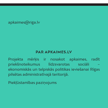
apkaimes@riga.lv
PAR APKAIMES.LV
Projekta mērķis ir nosakot apkaimes, radīt
priekšnoteikumus līdzsvarotas sociāli –
ekonomiskās un telpiskās politikas ieviešanai Rīgas
pilsētas administratīvajā teritorijā.
Piekļūstamības paziņojums