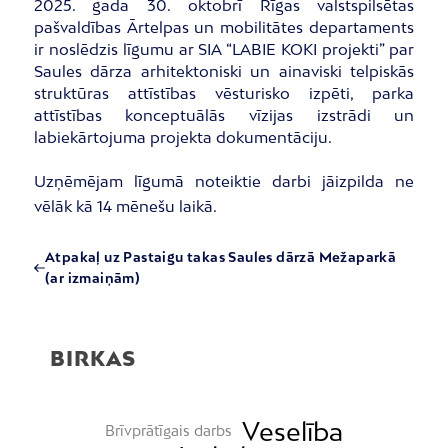
2025. gada 30. oktobrī Rīgas valstspilsētas
pašvaldības Ārtelpas un mobilitātes departaments
ir noslēdzis līgumu ar SIA “LABIE KOKI projekti” par
Saules dārza arhitektoniski un ainaviski telpiskās
struktūras attīstības vēsturisko izpēti, parka
attīstības konceptuālās vīzijas izstrādi un
labiekārtojuma projekta dokumentāciju.
Uzņēmējam līgumā noteiktie darbi jāizpilda ne
vēlāk kā 14 mēnešu laikā.
Atpakaļ uz Pastaigu takas Saules dārzā Mežaparkā
(ar izmaiņām)
BIRKAS
Veselība
Brīvprātīgais darbs