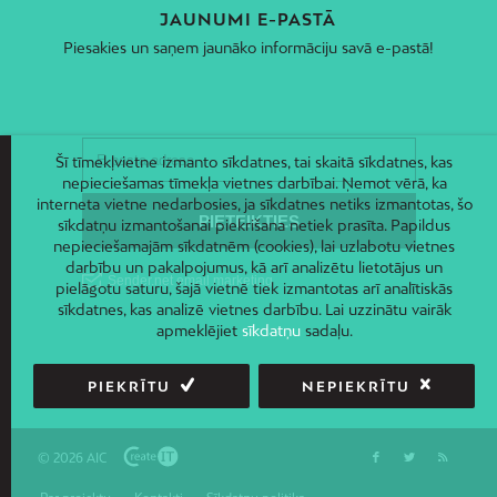
JAUNUMI E-PASTĀ
Piesakies un saņem jaunāko informāciju savā e-pastā!
Šī tīmekļvietne izmanto sīkdatnes, tai skaitā sīkdatnes, kas
nepieciešamas tīmekļa vietnes darbībai. Ņemot vērā, ka
interneta vietne nedarbosies, ja sīkdatnes netiks izmantotas, šo
sīkdatņu izmantošanai piekrišana netiek prasīta. Papildus
nepieciešamajām sīkdatnēm (cookies), lai uzlabotu vietnes
darbību un pakalpojumus, kā arī analizētu lietotājus un
pielāgotu saturu, šajā vietnē tiek izmantotas arī analītiskās
sīkdatnes, kas analizē vietnes darbību. Lai uzzinātu vairāk
apmeklējiet
sīkdatņu
sadaļu.
PIEKRĪTU
NEPIEKRĪTU
© 2026 AIC