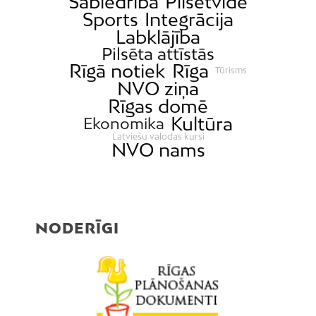
Sabiedrība
Pilsētvide
Sports
Integrācija
Labklājība
Pilsēta attīstās
Rīgā notiek
Rīga
Tūrisms
NVO ziņa
Rīgas domē
Kultūra
Ekonomika
Latviešu valodas kursi
NVO nams
NODERĪGI