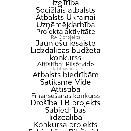
Izglītība
Sociālais atbalsts
Atbalsts Ukrainai
Uzņēmējdarbība
Projekta aktivitāte
RAIC projekts
Jauniešu iesaiste
Līdzdalības budžeta
konkurss
Attīstība; Pilsētvide
Līdzdalības budžets
Atbalsts biedrībām
Satiksme
Vide
Attīstība
Finansēšanas konkurss
Drošība
LB projekts
Sabiedrības
līdzdalība
Konkursa projekts