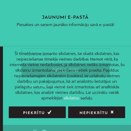
JAUNUMI E-PASTĀ
Piesakies un saņem jaunāko informāciju savā e-pastā!
Šī tīmekļvietne izmanto sīkdatnes, tai skaitā sīkdatnes, kas
nepieciešamas tīmekļa vietnes darbībai. Ņemot vērā, ka
interneta vietne nedarbosies, ja sīkdatnes netiks izmantotas, šo
sīkdatņu izmantošanai piekrišana netiek prasīta. Papildus
nepieciešamajām sīkdatnēm (cookies), lai uzlabotu vietnes
darbību un pakalpojumus, kā arī analizētu lietotājus un
pielāgotu saturu, šajā vietnē tiek izmantotas arī analītiskās
sīkdatnes, kas analizē vietnes darbību. Lai uzzinātu vairāk
apmeklējiet
sīkdatņu
sadaļu.
PIEKRĪTU
NEPIEKRĪTU