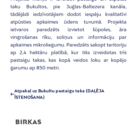
taku Bukultos, pie Juglas-Baltezera kanāla,
tādējādi iedzīvotājiem dodot iespēju kvalitatīvi
atpūsties apkaimes ūdens tuvumā. Projekta
ietvaros paredzēts izvietot šūpoles, āra
vingrošanas rīku, soliņus un informāciju par
apkaimes mikroliegumu. Paredzēts sakopt teritoriju
ap 2,4 hektāru platībā, kur tiks izveidotas trīs
pastaigu takas, kas kopā veidos loku ar kopējo
garumu ap 850 metri.
Atpakaļ uz Bukultu pastaigu taka (DAĻĒJA
ĪSTENOŠANA)
BIRKAS