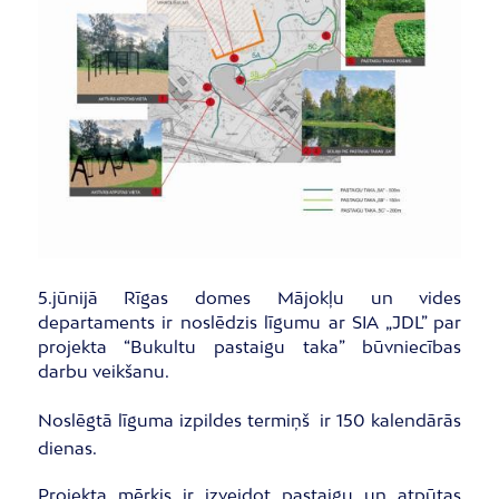
5.jūnijā Rīgas domes Mājokļu un vides
departaments ir noslēdzis līgumu ar SIA „JDL” par
projekta “Bukultu pastaigu taka” būvniecības
darbu veikšanu.
Noslēgtā līguma izpildes termiņš ir 150 kalendārās
dienas.
Projekta mērķis ir izveidot pastaigu un atpūtas