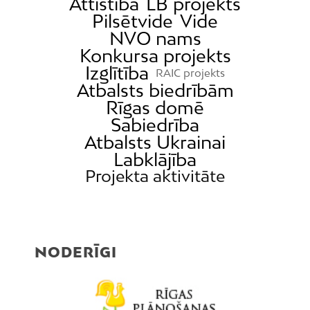
Attīstība
LB projekts
Pilsētvide
Vide
NVO nams
Konkursa projekts
Izglītība
RAIC projekts
Atbalsts biedrībām
Rīgas domē
Sabiedrība
Atbalsts Ukrainai
Labklājība
Projekta aktivitāte
NODERĪGI