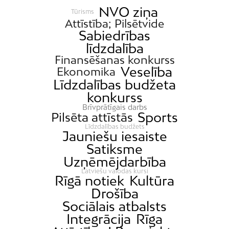
NVO ziņa
Tūrisms
Attīstība; Pilsētvide
Sabiedrības
līdzdalība
Finansēšanas konkurss
Veselība
Ekonomika
Līdzdalības budžeta
konkurss
Brīvprātīgais darbs
Sports
Pilsēta attīstās
Līdzdalības budžets
Jauniešu iesaiste
Satiksme
Uzņēmējdarbība
Latviešu valodas kursi
Rīgā notiek
Kultūra
Drošība
Sociālais atbalsts
Integrācija
Rīga