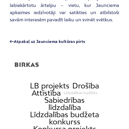
labiekārtotu ārtelpu – vietu, kur Jaunciema
apkaimes iedzīvotāji var satikties un atbilstoši
savām interesēm pavadīt laiku un svinēt svētkus.
Atpakaļ uz Jaunciema kultūras pirts
BIRKAS
LB projekts
Drošība
Attīstība
Līdzdalības budžets
Sabiedrības
līdzdalība
Līdzdalības budžeta
konkurss
Konkursa projekts