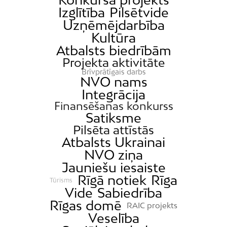
Izglītība
Pilsētvide
Uzņēmējdarbība
Kultūra
Atbalsts biedrībām
Projekta aktivitāte
Brīvprātīgais darbs
NVO nams
Integrācija
Finansēšanas konkurss
Satiksme
Pilsēta attīstās
Atbalsts Ukrainai
NVO ziņa
Jauniešu iesaiste
Rīgā notiek
Rīga
Tūrisms
Vide
Sabiedrība
Rīgas domē
RAIC projekts
Veselība