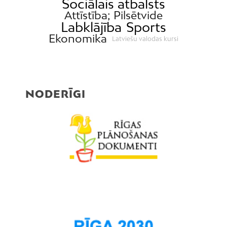
Sociālais atbalsts
Attīstība; Pilsētvide
Labklājība
Sports
Ekonomika
Latviešu valodas kursi
NODERĪGI