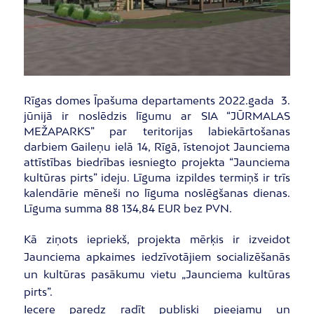
Rīgas domes Īpašuma departaments 2022.gada 3.
jūnijā ir noslēdzis līgumu ar SIA “JŪRMALAS
MEŽAPARKS” par teritorijas labiekārtošanas
darbiem Gaileņu ielā 14, Rīgā, īstenojot Jaunciema
attīstības biedrības iesniegto projekta “Jaunciema
kultūras pirts” ideju. Līguma izpildes termiņš ir trīs
kalendārie mēneši no līguma noslēgšanas dienas.
Līguma summa 88 134,84 EUR bez PVN.
Kā ziņots iepriekš, projekta mērķis ir izveidot
Jaunciema apkaimes iedzīvotājiem socializēšanās
un kultūras pasākumu vietu „Jaunciema kultūras
pirts”.
Iecere paredz radīt publiski pieejamu un