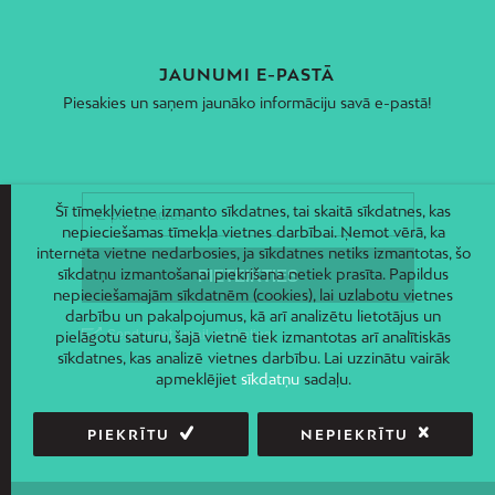
JAUNUMI E-PASTĀ
Piesakies un saņem jaunāko informāciju savā e-pastā!
Šī tīmekļvietne izmanto sīkdatnes, tai skaitā sīkdatnes, kas
nepieciešamas tīmekļa vietnes darbībai. Ņemot vērā, ka
interneta vietne nedarbosies, ja sīkdatnes netiks izmantotas, šo
sīkdatņu izmantošanai piekrišana netiek prasīta. Papildus
nepieciešamajām sīkdatnēm (cookies), lai uzlabotu vietnes
darbību un pakalpojumus, kā arī analizētu lietotājus un
pielāgotu saturu, šajā vietnē tiek izmantotas arī analītiskās
sīkdatnes, kas analizē vietnes darbību. Lai uzzinātu vairāk
apmeklējiet
sīkdatņu
sadaļu.
PIEKRĪTU
NEPIEKRĪTU