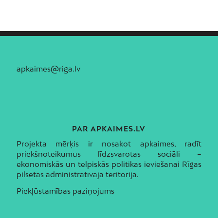
apkaimes@riga.lv
PAR APKAIMES.LV
Projekta mērķis ir nosakot apkaimes, radīt
priekšnoteikumus līdzsvarotas sociāli –
ekonomiskās un telpiskās politikas ieviešanai Rīgas
pilsētas administratīvajā teritorijā.
Piekļūstamības paziņojums