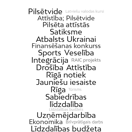
Pilsētvide
Latviešu valodas kursi
Attīstība; Pilsētvide
Pilsēta attīstās
Satiksme
Atbalsts Ukrainai
Finansēšanas konkurss
Sports
Veselība
Integrācija
RAIC projekts
Drošība
Attīstība
Rīgā notiek
Jauniešu iesaiste
Rīga
Tūrisms
Sabiedrības
līdzdalība
Līdzdalības budžets
Uzņēmējdarbība
Ekonomika
Brīvprātīgais darbs
Līdzdalības budžeta