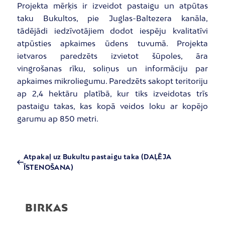
Projekta mērķis ir izveidot pastaigu un atpūtas
taku Bukultos, pie Juglas-Baltezera kanāla,
tādējādi iedzīvotājiem dodot iespēju kvalitatīvi
atpūsties apkaimes ūdens tuvumā. Projekta
ietvaros paredzēts izvietot šūpoles, āra
vingrošanas rīku, soliņus un informāciju par
apkaimes mikroliegumu. Paredzēts sakopt teritoriju
ap 2,4 hektāru platībā, kur tiks izveidotas trīs
pastaigu takas, kas kopā veidos loku ar kopējo
garumu ap 850 metri.
Atpakaļ uz Bukultu pastaigu taka (DAĻĒJA
ĪSTENOŠANA)
BIRKAS