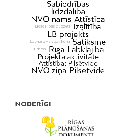
Sabiedrības
līdzdalība
NVO nams
Attīstība
Izglītība
Līdzdalības budžets
LB projekts
Satiksme
Latviešu valodas kursi
Rīga
Labklājība
Tūrisms
Projekta aktivitāte
Attīstība; Pilsētvide
NVO ziņa
Pilsētvide
NODERĪGI