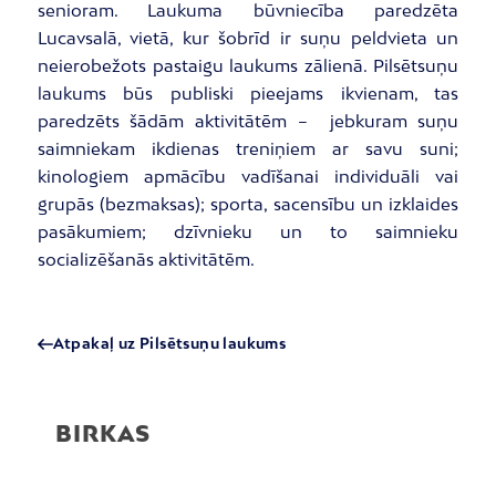
senioram. Laukuma būvniecība paredzēta
Lucavsalā, vietā, kur šobrīd ir suņu peldvieta un
neierobežots pastaigu laukums zālienā. Pilsētsuņu
laukums būs publiski pieejams ikvienam, tas
paredzēts šādām aktivitātēm – jebkuram suņu
saimniekam ikdienas treniņiem ar savu suni;
kinologiem apmācību vadīšanai individuāli vai
grupās (bezmaksas); sporta, sacensību un izklaides
pasākumiem; dzīvnieku un to saimnieku
socializēšanās aktivitātēm.
Atpakaļ uz Pilsētsuņu laukums
BIRKAS