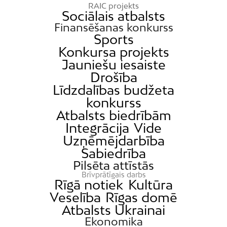
RAIC projekts
Sociālais atbalsts
Finansēšanas konkurss
Sports
Konkursa projekts
Jauniešu iesaiste
Drošība
Līdzdalības budžeta
konkurss
Atbalsts biedrībām
Integrācija
Vide
Uzņēmējdarbība
Sabiedrība
Pilsēta attīstās
Brīvprātīgais darbs
Rīgā notiek
Kultūra
Veselība
Rīgas domē
Atbalsts Ukrainai
Ekonomika