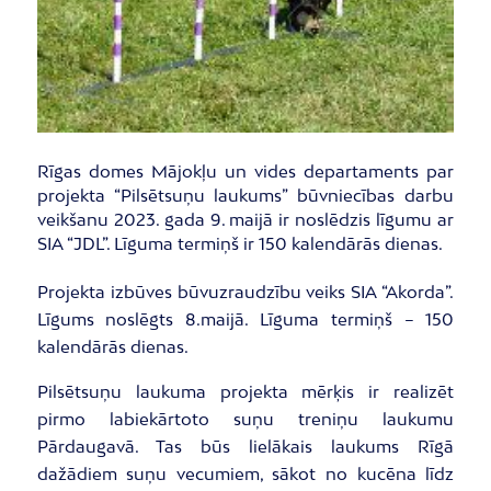
Rīgas domes Mājokļu un vides departaments par
projekta “Pilsētsuņu laukums” būvniecības darbu
veikšanu 2023. gada 9. maijā ir noslēdzis līgumu ar
SIA “JDL”. Līguma termiņš ir 150 kalendārās dienas.
Projekta izbūves būvuzraudzību veiks SIA “Akorda”.
Līgums noslēgts 8.maijā. Līguma termiņš – 150
kalendārās dienas.
Pilsētsuņu laukuma projekta mērķis ir realizēt
pirmo labiekārtoto suņu treniņu laukumu
Pārdaugavā. Tas būs lielākais laukums Rīgā
dažādiem suņu vecumiem, sākot no kucēna līdz