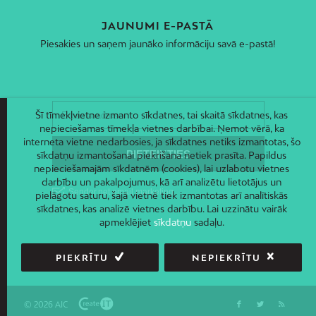
JAUNUMI E-PASTĀ
Piesakies un saņem jaunāko informāciju savā e-pastā!
Šī tīmekļvietne izmanto sīkdatnes, tai skaitā sīkdatnes, kas
nepieciešamas tīmekļa vietnes darbībai. Ņemot vērā, ka
interneta vietne nedarbosies, ja sīkdatnes netiks izmantotas, šo
sīkdatņu izmantošanai piekrišana netiek prasīta. Papildus
nepieciešamajām sīkdatnēm (cookies), lai uzlabotu vietnes
darbību un pakalpojumus, kā arī analizētu lietotājus un
pielāgotu saturu, šajā vietnē tiek izmantotas arī analītiskās
sīkdatnes, kas analizē vietnes darbību. Lai uzzinātu vairāk
apmeklējiet
sīkdatņu
sadaļu.
PIEKRĪTU
NEPIEKRĪTU
© 2026 AIC