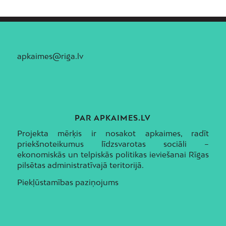
apkaimes@riga.lv
PAR APKAIMES.LV
Projekta mērķis ir nosakot apkaimes, radīt
priekšnoteikumus līdzsvarotas sociāli –
ekonomiskās un telpiskās politikas ieviešanai Rīgas
pilsētas administratīvajā teritorijā.
Piekļūstamības paziņojums