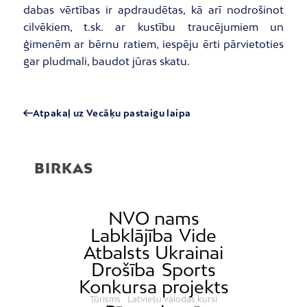
dabas vērtības ir apdraudētas, kā arī nodrošinot
cilvēkiem, t.sk. ar kustību traucējumiem un
ģimenēm ar bērnu ratiem, iespēju ērti pārvietoties
gar pludmali, baudot jūras skatu.
Atpakaļ uz Vecāķu pastaigu laipa
BIRKAS
NVO nams
Labklājība
Vide
Atbalsts Ukrainai
Drošība
Sports
Konkursa projekts
Tūrisms
Latviešu valodas kursi