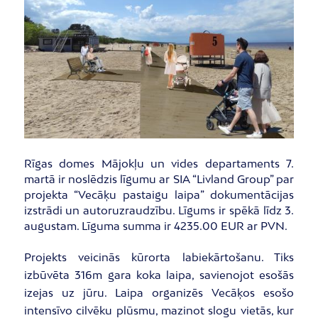
Rīgas domes Mājokļu un vides departaments 7.
martā ir noslēdzis līgumu ar SIA “Livland Group” par
projekta “Vecāķu pastaigu laipa” dokumentācijas
izstrādi un autoruzraudzību. Līgums ir spēkā līdz 3.
augustam. Līguma summa ir 4235.00 EUR ar PVN.
Projekts veicinās kūrorta labiekārtošanu. Tiks
izbūvēta 316m gara koka laipa, savienojot esošās
izejas uz jūru. Laipa organizēs Vecāķos esošo
intensīvo cilvēku plūsmu, mazinot slogu vietās, kur