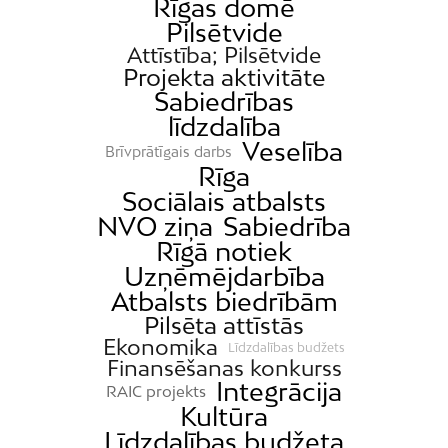
Rīgas domē
Pilsētvide
Attīstība; Pilsētvide
Projekta aktivitāte
Sabiedrības
līdzdalība
Veselība
Brīvprātīgais darbs
Rīga
Sociālais atbalsts
NVO ziņa
Sabiedrība
Rīgā notiek
Uzņēmējdarbība
Atbalsts biedrībām
Pilsēta attīstās
Ekonomika
Līdzdalības budžets
Finansēšanas konkurss
Integrācija
RAIC projekts
Kultūra
Līdzdalības budžeta