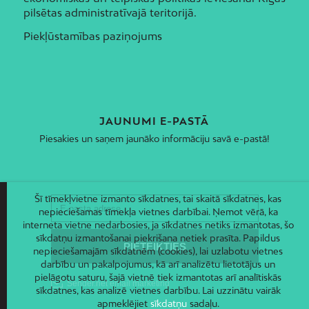
pilsētas administratīvajā teritorijā.
Piekļūstamības paziņojums
JAUNUMI E-PASTĀ
Piesakies un saņem jaunāko informāciju savā e-pastā!
Šī tīmekļvietne izmanto sīkdatnes, tai skaitā sīkdatnes, kas
nepieciešamas tīmekļa vietnes darbībai. Ņemot vērā, ka
interneta vietne nedarbosies, ja sīkdatnes netiks izmantotas, šo
sīkdatņu izmantošanai piekrišana netiek prasīta. Papildus
nepieciešamajām sīkdatnēm (cookies), lai uzlabotu vietnes
darbību un pakalpojumus, kā arī analizētu lietotājus un
pielāgotu saturu, šajā vietnē tiek izmantotas arī analītiskās
sīkdatnes, kas analizē vietnes darbību. Lai uzzinātu vairāk
apmeklējiet
sīkdatņu
sadaļu.