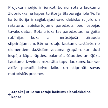
Projekta mērķis ir ierīkot bērnu rotaļu laukumu
Ziepniekkalna kāpas teritorijā Staburaga ielā 14. Tā
kā teritorija ir saglabājusi savu dabisko reljefu un
raksturu, labiekārtojums paredzēts pēc iespējas
tuvāks dabai. Rotaļu iekārtas paredzētas no gaišā
robīnijas koka ar nerūsējošā tērauda
stiprinājumiem. Bērnu rotaļu laukums sastāvēs no
elementiem dažādām vecuma grupām, kuri dod
iespēju kāpt, rāpties, balansēt, šūpoties un šļūkt.
Laukuma izveides rezultāta taps laukums, kur var
aktīvi pavadīt brīvo laiku un stiprināt savas
motoriskās prasmes.
Atpakaļ uz Bērnu rotaļu laukums Ziepniekkalna
kāpās