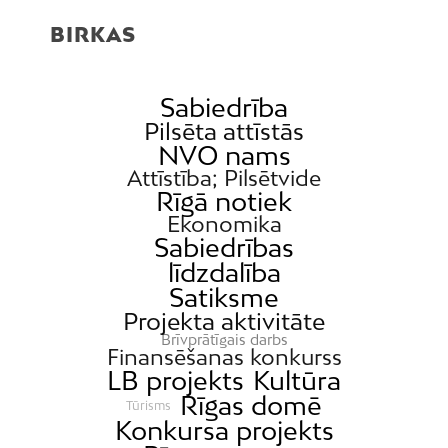
BIRKAS
Sabiedrība
Pilsēta attīstās
NVO nams
Attīstība; Pilsētvide
Rīgā notiek
Ekonomika
Sabiedrības
līdzdalība
Satiksme
Projekta aktivitāte
Brīvprātīgais darbs
Finansēšanas konkurss
LB projekts
Kultūra
Rīgas domē
Tūrisms
Konkursa projekts