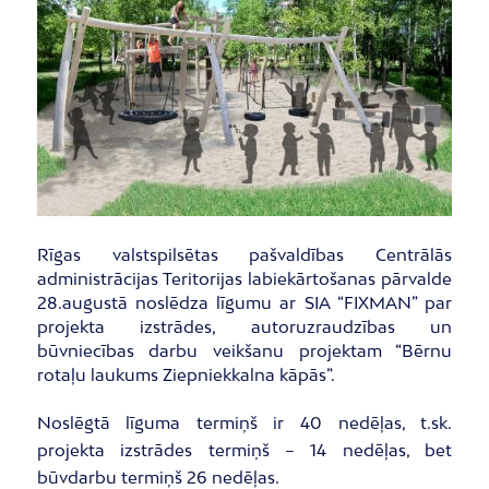
Rīgas valstspilsētas pašvaldības Centrālās
administrācijas Teritorijas labiekārtošanas pārvalde
28.augustā noslēdza līgumu ar SIA “FIXMAN” par
projekta izstrādes, autoruzraudzības un
būvniecības darbu veikšanu projektam “Bērnu
rotaļu laukums Ziepniekkalna kāpās”.
Noslēgtā līguma termiņš ir 40 nedēļas, t.sk.
projekta izstrādes termiņš – 14 nedēļas, bet
būvdarbu termiņš 26 nedēļas.