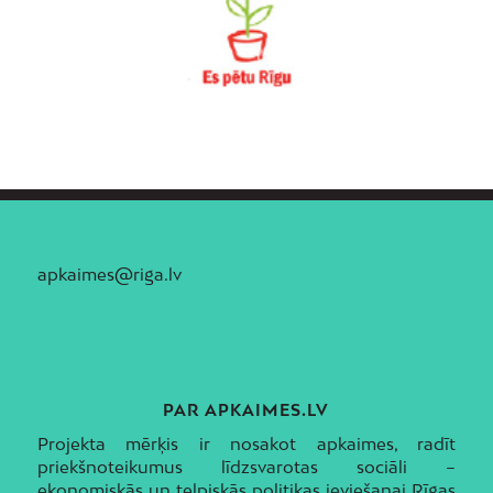
apkaimes@riga.lv
PAR APKAIMES.LV
Projekta mērķis ir nosakot apkaimes, radīt
priekšnoteikumus līdzsvarotas sociāli –
ekonomiskās un telpiskās politikas ieviešanai Rīgas