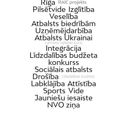
Rīga
RAIC projekts
Pilsētvide
Izglītība
Veselība
Atbalsts biedrībām
Uzņēmējdarbība
Atbalsts Ukrainai
Latviešu valodas kursi
Integrācija
Līdzdalības budžeta
konkurss
Sociālais atbalsts
Drošība
Līdzdalības budžets
Labklājība
Attīstība
Sports
Vide
Jauniešu iesaiste
NVO ziņa