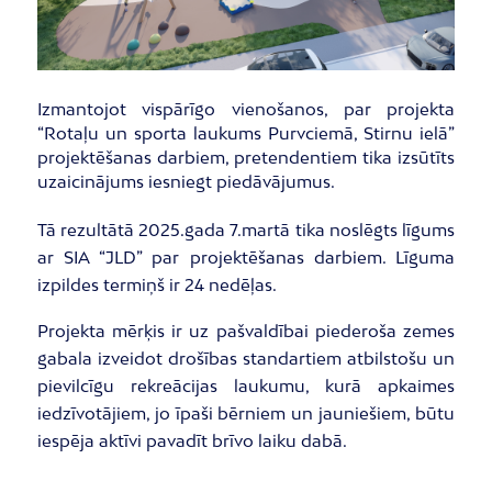
Izmantojot vispārīgo vienošanos, par projekta
“Rotaļu un sporta laukums Purvciemā, Stirnu ielā”
projektēšanas darbiem, pretendentiem tika izsūtīts
uzaicinājums iesniegt piedāvājumus.
Tā rezultātā 2025.gada 7.martā tika noslēgts līgums
ar SIA “JLD” par projektēšanas darbiem. Līguma
izpildes termiņš ir 24 nedēļas.
Projekta mērķis ir uz pašvaldībai piederoša zemes
gabala izveidot drošības standartiem atbilstošu un
pievilcīgu rekreācijas laukumu, kurā apkaimes
iedzīvotājiem, jo īpaši bērniem un jauniešiem, būtu
iespēja aktīvi pavadīt brīvo laiku dabā.