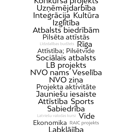
Konkursa projekts
Uzņēmējdarbība
Integrācija
Kultūra
Izglītība
Atbalsts biedrībām
Pilsēta attīstās
Rīga
Līdzdalības budžets
Attīstība; Pilsētvide
Sociālais atbalsts
LB projekts
NVO nams
Veselība
NVO ziņa
Projekta aktivitāte
Jauniešu iesaiste
Attīstība
Sports
Sabiedrība
Vide
Latviešu valodas kursi
Ekonomika
RAIC projekts
Labklājība