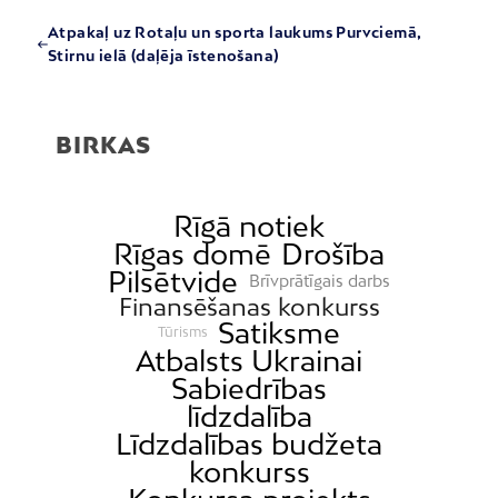
Atpakaļ uz Rotaļu un sporta laukums Purvciemā,
Stirnu ielā (daļēja īstenošana)
BIRKAS
Rīgā notiek
Rīgas domē
Drošība
Pilsētvide
Brīvprātīgais darbs
Finansēšanas konkurss
Satiksme
Tūrisms
Atbalsts Ukrainai
Sabiedrības
līdzdalība
Līdzdalības budžeta
konkurss