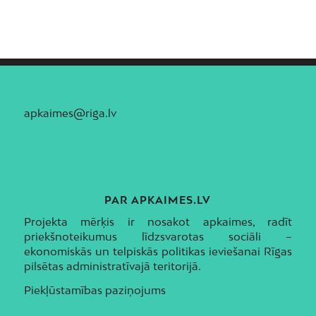
apkaimes@riga.lv
PAR APKAIMES.LV
Projekta mērķis ir nosakot apkaimes, radīt
priekšnoteikumus līdzsvarotas sociāli –
ekonomiskās un telpiskās politikas ieviešanai Rīgas
pilsētas administratīvajā teritorijā.
Piekļūstamības paziņojums