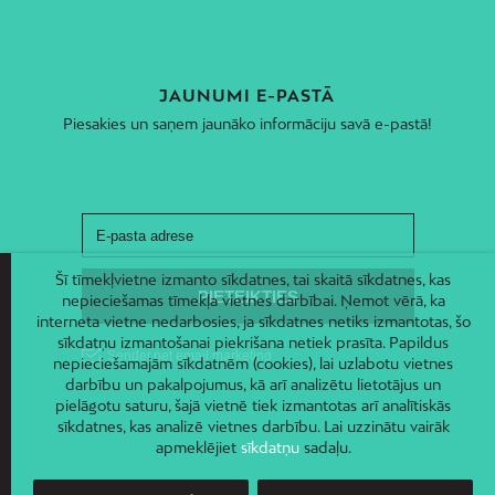
JAUNUMI E-PASTĀ
Piesakies un saņem jaunāko informāciju savā e-pastā!
Šī tīmekļvietne izmanto sīkdatnes, tai skaitā sīkdatnes, kas
nepieciešamas tīmekļa vietnes darbībai. Ņemot vērā, ka
interneta vietne nedarbosies, ja sīkdatnes netiks izmantotas, šo
sīkdatņu izmantošanai piekrišana netiek prasīta. Papildus
nepieciešamajām sīkdatnēm (cookies), lai uzlabotu vietnes
darbību un pakalpojumus, kā arī analizētu lietotājus un
pielāgotu saturu, šajā vietnē tiek izmantotas arī analītiskās
sīkdatnes, kas analizē vietnes darbību. Lai uzzinātu vairāk
apmeklējiet
sīkdatņu
sadaļu.