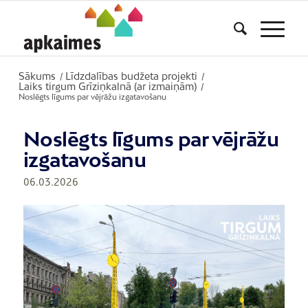
Sākums
Līdzdalības budžeta projekti
/
/
Laiks tirgum Grīziņkalnā (ar izmaiņām)
/
Noslēgts līgums par vējrāžu izgatavošanu
Noslēgts līgums par vējrāžu
izgatavošanu
06.03.2026