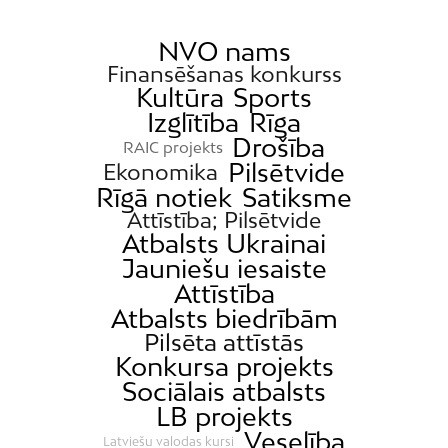
NVO nams
Finansēšanas konkurss
Kultūra
Sports
Izglītība
Rīga
Drošība
RAIC projekts
Pilsētvide
Ekonomika
Rīgā notiek
Satiksme
Attīstība; Pilsētvide
Atbalsts Ukrainai
Jauniešu iesaiste
Attīstība
Atbalsts biedrībām
Pilsēta attīstās
Konkursa projekts
Sociālais atbalsts
LB projekts
Veselība
Latviešu valodas kursi