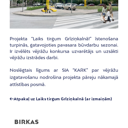
Projekta “Laiks tirgum Grīziņkalnā!” īstenošana
turpinās, gatavojoties pavasara būvdarbu sezonai.
Ir izvēlēts vējrāžu konkursa uzvarētājs un uzsākti
vējrāžu izstrādes darbi.
Noslēgtais līgums ar SIA “KARK” par vējrāžu
izgatavošanu nodrošina projekta pāreju nākamajā
attīstības posmā.
Atpakaļ uz Laiks tirgum Grīziņkalnā (ar izmaiņām)
BIRKAS