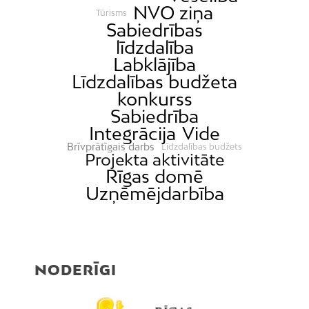
NVO ziņa
Tūrisms
Sabiedrības
līdzdalība
Labklājība
Līdzdalības budžeta
konkurss
Sabiedrība
Integrācija
Vide
Brīvprātīgais darbs
Līdzdalības budžets
Projekta aktivitāte
Rīgas domē
Uzņēmējdarbība
NODERĪGI