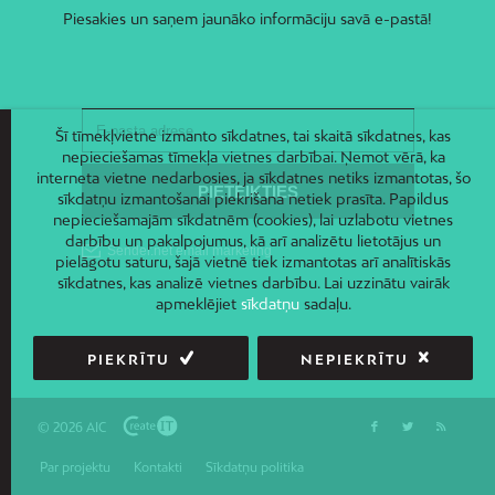
Piesakies un saņem jaunāko informāciju savā e-pastā!
Šī tīmekļvietne izmanto sīkdatnes, tai skaitā sīkdatnes, kas
nepieciešamas tīmekļa vietnes darbībai. Ņemot vērā, ka
interneta vietne nedarbosies, ja sīkdatnes netiks izmantotas, šo
sīkdatņu izmantošanai piekrišana netiek prasīta. Papildus
nepieciešamajām sīkdatnēm (cookies), lai uzlabotu vietnes
darbību un pakalpojumus, kā arī analizētu lietotājus un
pielāgotu saturu, šajā vietnē tiek izmantotas arī analītiskās
sīkdatnes, kas analizē vietnes darbību. Lai uzzinātu vairāk
apmeklējiet
sīkdatņu
sadaļu.
PIEKRĪTU
NEPIEKRĪTU
© 2026 AIC
Par projektu
Kontakti
Sīkdatņu politika