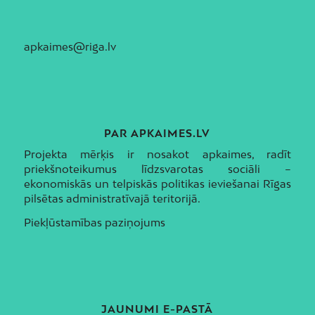
apkaimes@riga.lv
PAR APKAIMES.LV
Projekta mērķis ir nosakot apkaimes, radīt
priekšnoteikumus līdzsvarotas sociāli –
ekonomiskās un telpiskās politikas ieviešanai Rīgas
pilsētas administratīvajā teritorijā.
Piekļūstamības paziņojums
JAUNUMI E-PASTĀ