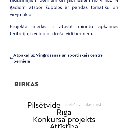
slidkalniņiem bērniem un jauniešiem no 4 līdz 14
gadiem, atsper šūpoles ar pandas tematiku un
virvju tīklu.
Projekta mērķis ir attīstīt minēto apkaimes
teritoriju, izveidojot drošu vidi bērniem.
Atpakaļ uz Vingrošanas un sportiskais centrs
bērniem
BIRKAS
Pilsētvide
Latviešu valodas kursi
Rīga
Konkursa projekts
Attīstība