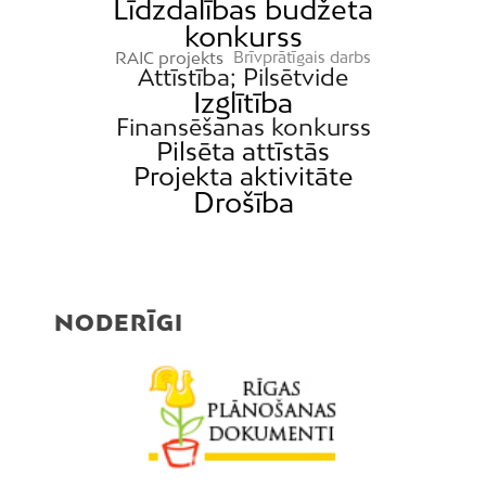
Līdzdalības budžeta
konkurss
RAIC projekts
Brīvprātīgais darbs
Attīstība; Pilsētvide
Izglītība
Finansēšanas konkurss
Pilsēta attīstās
Projekta aktivitāte
Drošība
NODERĪGI