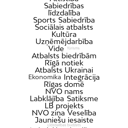
Sabiedrības
līdzdalība
Sports
Sabiedrība
Sociālais atbalsts
Kultūra
Uzņēmējdarbība
Vide
Tūrisms
Atbalsts biedrībām
Rīgā notiek
Atbalsts Ukrainai
Integrācija
Ekonomika
Rīgas domē
NVO nams
Labklājība
Satiksme
LB projekts
NVO ziņa
Veselība
Jauniešu iesaiste
Līdzdalības budžets