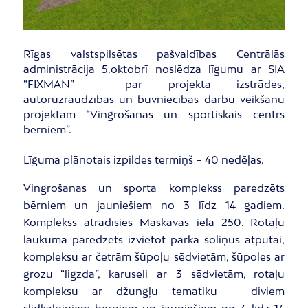
Rīgas valstspilsētas pašvaldības Centrālās
administrācija 5.oktobrī noslēdza līgumu ar SIA
“FIXMAN” par projekta izstrādes,
autoruzraudzības un būvniecības darbu veikšanu
projektam “Vingrošanas un sportiskais centrs
bērniem”.
Līguma plānotais izpildes termiņš – 40 nedēļas.
Vingrošanas un sporta komplekss paredzēts
bērniem un jauniešiem no 3 līdz 14 gadiem.
Komplekss atradīsies Maskavas ielā 250. Rotaļu
laukumā paredzēts izvietot parka soliņus atpūtai,
kompleksu ar četrām šūpoļu sēdvietām, šūpoles ar
grozu “ligzda”, karuseli ar 3 sēdvietām, rotaļu
kompleksu ar džungļu tematiku – diviem