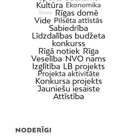
Kultūra
Ekonomika
Rīgas domē
Tūrisms
Vide
Pilsēta attīstās
Sabiedrība
Līdzdalības budžeta
konkurss
Rīgā notiek
Rīga
Veselība
NVO nams
Izglītība
LB projekts
Projekta aktivitāte
Konkursa projekts
Jauniešu iesaiste
Attīstība
NODERĪGI