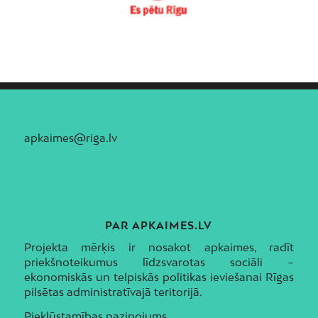
apkaimes@riga.lv
PAR APKAIMES.LV
Projekta mērķis ir nosakot apkaimes, radīt
priekšnoteikumus līdzsvarotas sociāli –
ekonomiskās un telpiskās politikas ieviešanai Rīgas
pilsētas administratīvajā teritorijā.
Piekļūstamības paziņojums