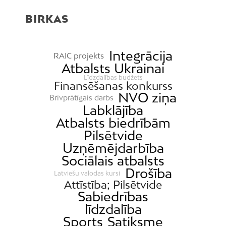
BIRKAS
Integrācija
RAIC projekts
Atbalsts Ukrainai
Līdzdalības budžets
Finansēšanas konkurss
NVO ziņa
Brīvprātīgais darbs
Labklājība
Atbalsts biedrībām
Pilsētvide
Uzņēmējdarbība
Sociālais atbalsts
Drošība
Latviešu valodas kursi
Attīstība; Pilsētvide
Sabiedrības
līdzdalība
Sports
Satiksme