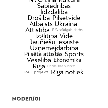
Sabiedrības
līdzdalība
Drošība
Pilsētvide
Atbalsts Ukrainai
Attīstība
Brīvprātīgais darbs
Izglītība
Vide
Jauniešu iesaiste
Uzņēmējdarbība
Sports
Pilsēta attīstās
Veselība
Ekonomika
Rīga
Līdzdalības budžets
Rīgā notiek
RAIC projekts
NODERĪGI