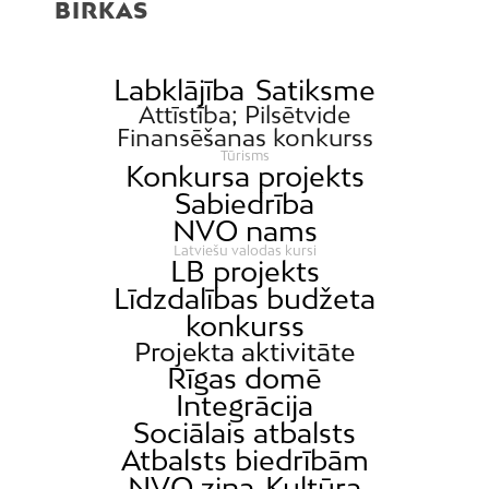
BIRKAS
Labklājība
Satiksme
Attīstība; Pilsētvide
Finansēšanas konkurss
Tūrisms
Konkursa projekts
Sabiedrība
NVO nams
Latviešu valodas kursi
LB projekts
Līdzdalības budžeta
konkurss
Projekta aktivitāte
Rīgas domē
Integrācija
Sociālais atbalsts
Atbalsts biedrībām
NVO ziņa
Kultūra