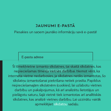
JAUNUMI E-PASTĀ
Piesakies un saņem jaunāko informāciju savā e-pastā!
Šī tīmekļvietne izmanto sīkdatnes, tai skaitā sīkdatnes, kas
nepieciešamas tīmekļa vietnes darbībai. Ņemot vērā, ka
interneta vietne nedarbosies, ja sīkdatnes netiks izmantotas, šo
sīkdatņu izmantošanai piekrišana netiek prasīta. Papildus
nepieciešamajām sīkdatnēm (cookies), lai uzlabotu vietnes
darbību un pakalpojumus, kā arī analizētu lietotājus un
pielāgotu saturu, šajā vietnē tiek izmantotas arī analītiskās
sīkdatnes, kas analizē vietnes darbību. Lai uzzinātu vairāk
apmeklējiet
sīkdatņu
sadaļu.