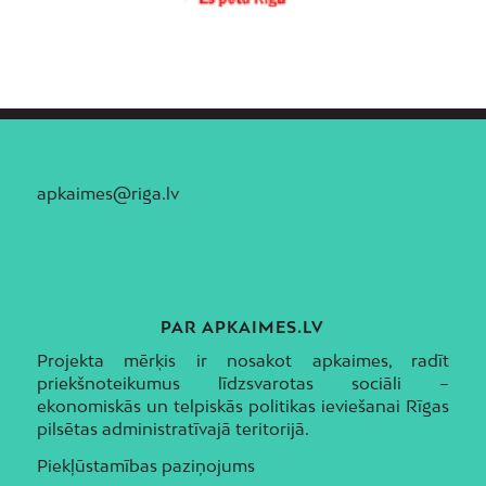
apkaimes@riga.lv
PAR APKAIMES.LV
Projekta mērķis ir nosakot apkaimes, radīt
priekšnoteikumus līdzsvarotas sociāli –
ekonomiskās un telpiskās politikas ieviešanai Rīgas
pilsētas administratīvajā teritorijā.
Piekļūstamības paziņojums