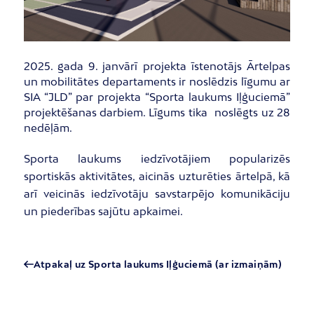
2025. gada 9. janvārī projekta īstenotājs Ārtelpas
un mobilitātes departaments ir noslēdzis līgumu ar
SIA “JLD” par projekta “Sporta laukums Iļģuciemā”
projektēšanas darbiem. Līgums tika noslēgts uz 28
nedēļām.
Sporta laukums iedzīvotājiem popularizēs
sportiskās aktivitātes, aicinās uzturēties ārtelpā, kā
arī veicinās iedzīvotāju savstarpējo komunikāciju
un piederības sajūtu apkaimei.
Atpakaļ uz Sporta laukums Iļģuciemā (ar izmaiņām)