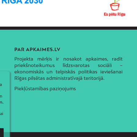
PAR APKAIMES.LV
Projekta mērķis ir nosakot apkaimes, radīt
priekšnoteikumus līdzsvarotas sociāli –
ekonomiskās un telpiskās politikas ieviešanai
Rīgas pilsētas administratīvajā teritorijā.
a
Piekļūstamības paziņojums
ām
s,
ai