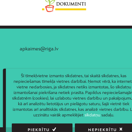
apkaimes@riga.lv
Šī tīmekļvietne izmanto sīkdatnes, tai skaitā sīkdatnes, kas
nepieciešamas tīmekļa vietnes darbībai. Ņemot vērā, ka internet
vietne nedarbosies, ja sīkdatnes netiks izmantotas, šo sīkdatņu
izmantošanai piekrišana netiek prasīta. Papildus nepieciešamaj
sīkdatnēm (cookies), lai uzlabotu vietnes darbību un pakalpojumu
kā arī analizētu lietotājus un pielāgotu saturu, šajā vietnē tiek
izmantotas arī analītiskās sīkdatnes, kas analizē vietnes darbību. L
uzzinātu vairāk apmeklējiet
sīkdatņu
sadaļu.
PIEKRĪTU
NEPIEKRĪTU