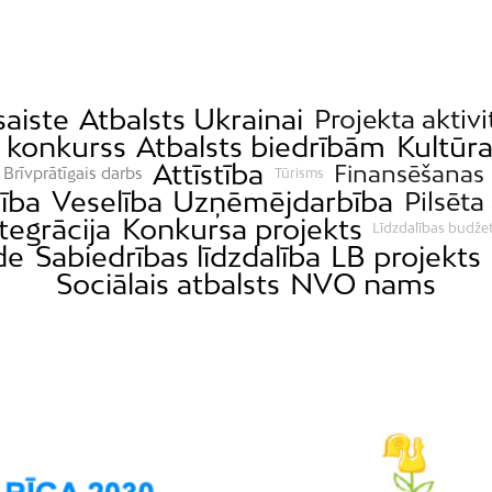
saiste
Atbalsts Ukrainai
Projekta aktivi
a konkurss
Atbalsts biedrībām
Kultūr
Attīstība
Finansēšanas
Brīvprātīgais darbs
Tūrisms
jība
Veselība
Uzņēmējdarbība
Pilsēta 
tegrācija
Konkursa projekts
Līdzdalības budže
de
Sabiedrības līdzdalība
LB projekts
Sociālais atbalsts
NVO nams