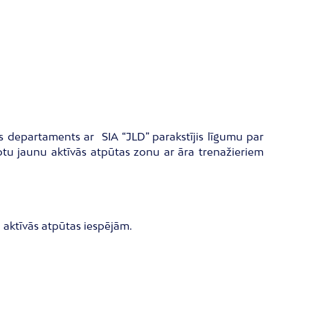
s departaments ar SIA “JLD” parakstījis līgumu par
otu jaunu aktīvās atpūtas zonu ar āra trenažieriem
 aktīvās atpūtas iespējām.