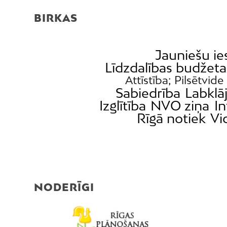
BIRKAS
Jauniešu ie
Līdzdalības budžet
Attīstība; Pilsētvide
Sabiedrība
Labklā
Izglītība
NVO ziņa
In
Rīgā notiek
Vi
NODERĪGI