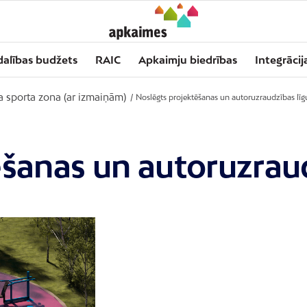
dalības budžets
RAIC
Apkaimju biedrības
Integrācij
a sporta zona (ar izmaiņām)
/
Noslēgts projektēšanas un autoruzraudzības lī
ēšanas un autoruzrau