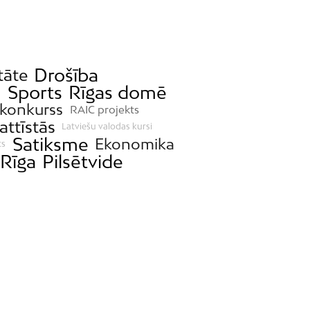
Drošība
tāte
a
Sports
Rīgas domē
 konkurss
RAIC projekts
attīstās
Latviešu valodas kursi
Satiksme
Ekonomika
ts
Rīga
Pilsētvide