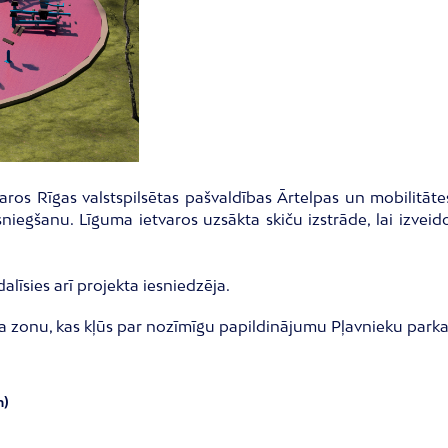
ros Rīgas valstspilsētas pašvaldības Ārtelpas un mobilitāte
egšanu. Līguma ietvaros uzsākta skiču izstrāde, lai izveid
līsies arī projekta iesniedzēja.
 zonu, kas kļūs par nozīmīgu papildinājumu Pļavnieku parka
m)