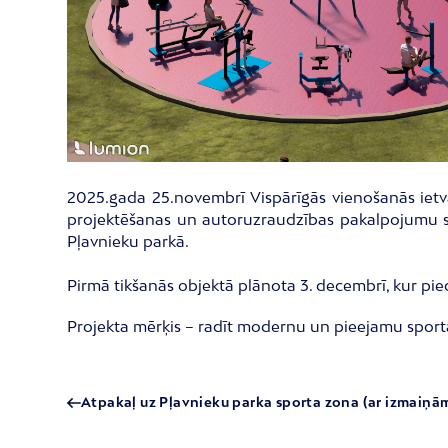
2025.gada 25.novembrī Vispārīgās vienošanās ietva
projektēšanas un autoruzraudzības pakalpojumu sni
Pļavnieku parkā.
Pirmā tikšanās objektā plānota 3. decembrī, kur pieda
Projekta mērķis – radīt modernu un pieejamu sporta
Atpakaļ uz Pļavnieku parka sporta zona (ar izmaiņā