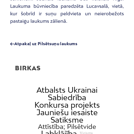
Laukuma būvniecība paredzēta Lucavsalā, vietā,
kur šobrīd ir suņu peldvieta un neierobežots
pastaigu laukums zālienā.
Atpakaļ uz Pilsētsuņu laukums
BIRKAS
Atbalsts Ukrainai
Sabiedrība
Konkursa projekts
Jauniešu iesaiste
Satiksme
Attīstība; Pilsētvide
Labklājība
Tūrisms