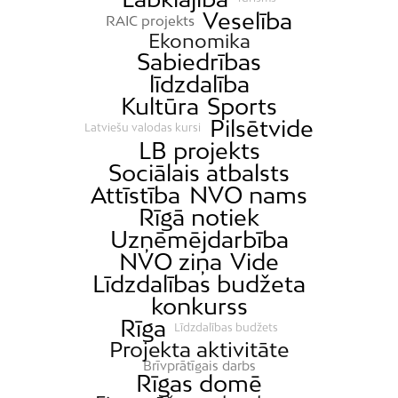
Veselība
RAIC projekts
Ekonomika
Sabiedrības
līdzdalība
Kultūra
Sports
Pilsētvide
Latviešu valodas kursi
LB projekts
Sociālais atbalsts
Attīstība
NVO nams
Rīgā notiek
Uzņēmējdarbība
NVO ziņa
Vide
Līdzdalības budžeta
konkurss
Rīga
Līdzdalības budžets
Projekta aktivitāte
Brīvprātīgais darbs
Rīgas domē