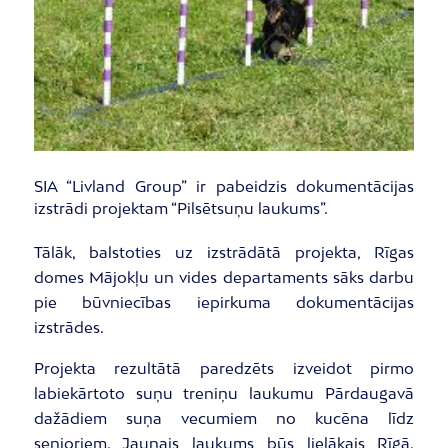
SIA “Livland Group” ir pabeidzis dokumentācijas
izstrādi projektam “Pilsētsuņu laukums”.
Tālāk, balstoties uz izstrādātā projekta, Rīgas
domes Mājokļu un vides departaments sāks darbu
pie būvniecības iepirkuma dokumentācijas
izstrādes.
Projekta rezultātā paredzēts izveidot pirmo
labiekārtoto suņu treniņu laukumu Pārdaugavā
dažādiem suņa vecumiem no kucēna līdz
senioriem. Jaunais laukums būs lielākais Rīgā.