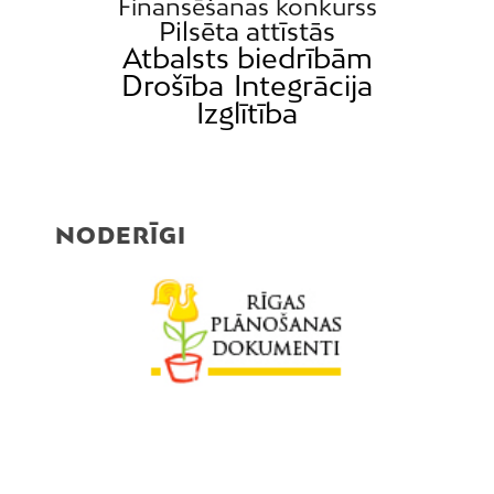
Finansēšanas konkurss
Pilsēta attīstās
Atbalsts biedrībām
Drošība
Integrācija
Izglītība
NODERĪGI