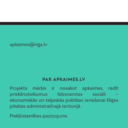
apkaimes@riga.lv
PAR APKAIMES.LV
Projekta mērķis ir nosakot apkaimes, radīt
priekšnoteikumus līdzsvarotas sociāli –
ekonomiskās un telpiskās politikas ieviešanai Rīgas
pilsētas administratīvajā teritorijā.
Piekļūstamības paziņojums