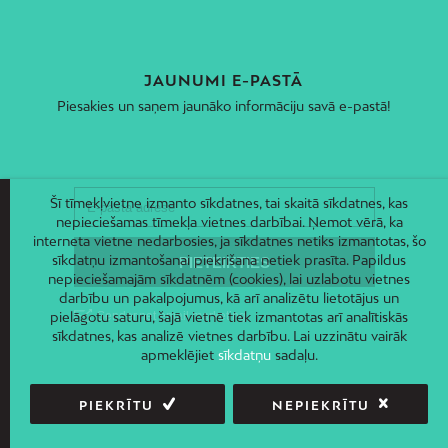
JAUNUMI E-PASTĀ
Piesakies un saņem jaunāko informāciju savā e-pastā!
Šī tīmekļvietne izmanto sīkdatnes, tai skaitā sīkdatnes, kas
nepieciešamas tīmekļa vietnes darbībai. Ņemot vērā, ka
interneta vietne nedarbosies, ja sīkdatnes netiks izmantotas, šo
sīkdatņu izmantošanai piekrišana netiek prasīta. Papildus
nepieciešamajām sīkdatnēm (cookies), lai uzlabotu vietnes
darbību un pakalpojumus, kā arī analizētu lietotājus un
pielāgotu saturu, šajā vietnē tiek izmantotas arī analītiskās
sīkdatnes, kas analizē vietnes darbību. Lai uzzinātu vairāk
apmeklējiet
sīkdatņu
sadaļu.
PIEKRĪTU
NEPIEKRĪTU