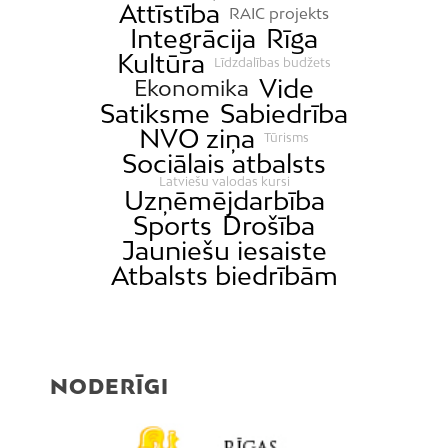
Attīstība
RAIC projekts
Integrācija
Rīga
Kultūra
Līdzdalības budžets
Vide
Ekonomika
Satiksme
Sabiedrība
NVO ziņa
Tūrisms
Sociālais atbalsts
Latviešu valodas kursi
Uzņēmējdarbība
Sports
Drošība
Jauniešu iesaiste
Atbalsts biedrībām
NODERĪGI