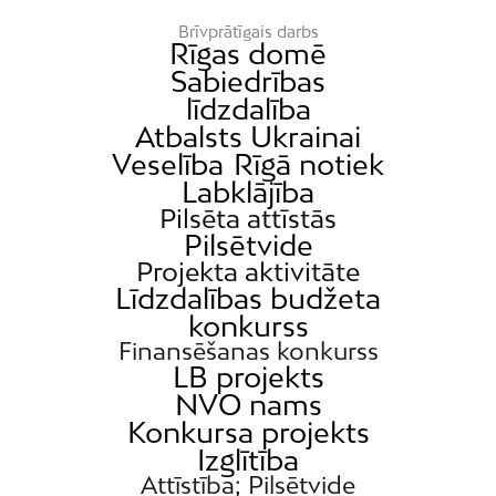
Brīvprātīgais darbs
Rīgas domē
Sabiedrības
līdzdalība
Atbalsts Ukrainai
Veselība
Rīgā notiek
Labklājība
Pilsēta attīstās
Pilsētvide
Projekta aktivitāte
Līdzdalības budžeta
konkurss
Finansēšanas konkurss
LB projekts
NVO nams
Konkursa projekts
Izglītība
Attīstība; Pilsētvide