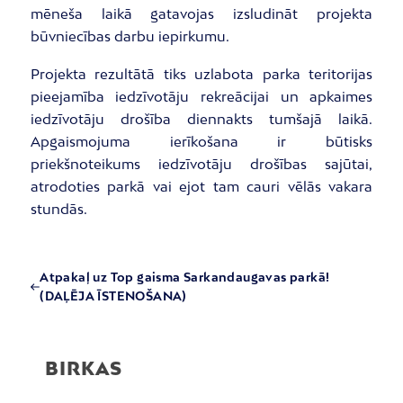
mēneša laikā gatavojas izsludināt projekta
būvniecības darbu iepirkumu.
Projekta rezultātā tiks uzlabota parka teritorijas
pieejamība iedzīvotāju rekreācijai un apkaimes
iedzīvotāju drošība diennakts tumšajā laikā.
Apgaismojuma ierīkošana ir būtisks
priekšnoteikums iedzīvotāju drošības sajūtai,
atrodoties parkā vai ejot tam cauri vēlās vakara
stundās.
Atpakaļ uz Top gaisma Sarkandaugavas parkā!
(DAĻĒJA ĪSTENOŠANA)
BIRKAS