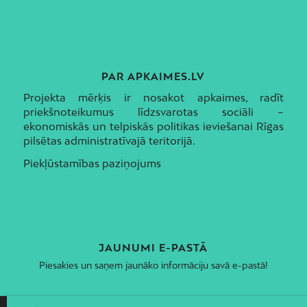
PAR APKAIMES.LV
Projekta mērķis ir nosakot apkaimes, radīt
priekšnoteikumus līdzsvarotas sociāli –
ekonomiskās un telpiskās politikas ieviešanai Rīgas
pilsētas administratīvajā teritorijā.
Piekļūstamības paziņojums
JAUNUMI E-PASTĀ
Piesakies un saņem jaunāko informāciju savā e-pastā!