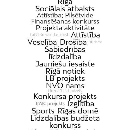
Rīga
Sociālais atbalsts
Attīstība; Pilsētvide
Finansēšanas konkurss
Projekta aktivitāte
Attīstība
Latviešu valodas kursi
Veselība
Drošība
Tūrisms
Sabiedrības
līdzdalība
Jauniešu iesaiste
Rīgā notiek
LB projekts
NVO nams
Līdzdalības budžets
Konkursa projekts
Izglītība
RAIC projekts
Sports
Rīgas domē
Līdzdalības budžeta
konkurss