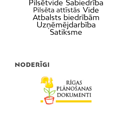
Pilsētvide
Sabiedrība
Vide
Pilsēta attīstās
Atbalsts biedrībām
Uzņēmējdarbība
Satiksme
NODERĪGI