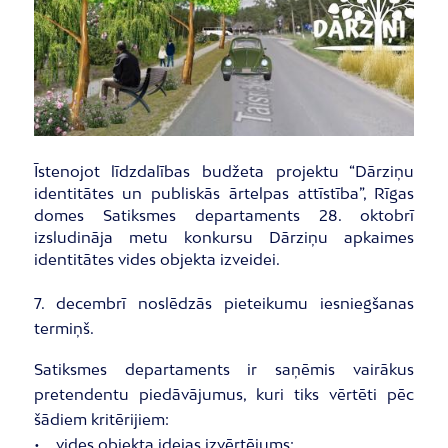
Īstenojot līdzdalības budžeta projektu “Dārziņu
identitātes un publiskās ārtelpas attīstība”, Rīgas
domes Satiksmes departaments 28. oktobrī
izsludināja metu konkursu Dārziņu apkaimes
identitātes vides objekta izveidei.
7. decembrī noslēdzās pieteikumu iesniegšanas
termiņš.
Satiksmes departaments ir saņēmis vairākus
pretendentu piedāvājumus, kuri tiks vērtēti pēc
šādiem kritērijiem:
• vides objekta idejas izvērtējums;