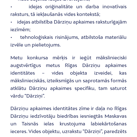
• idejas oriģinalitāte un darba inovatīvais
raksturs, tā iekļaušanās vides kontekstā;
• idejas atbilstība Dārziņu apkaimes raksturīgajām
iezīmēm;
• tehnoloģiskais risinājums, atbilstoša materiālu
izvēle un pielietojums.
Metu konkursa mērķis ir iegūt mākslinieciski
augstvērtīgus metus Rīgas Dārziņu apkaimes
identitātes – vides objekta izveidei, kas
mākslinieciskās, izteiksmīgās un saprotamās formās
atklātu Dārziņu apkaimes specifiku, tam saturot
vārdu “Dārziņi”.
Dārziņu apkaimes identitātes zīme ir daļa no Rīgas
Dārziņu iedzīvotāju biedrības iesniegtās Maskavas
un Taisnās ielas krustojuma labiekārtošanas
ieceres. Vides objektu, uzrakstu “Dārziņi”, paredzēts