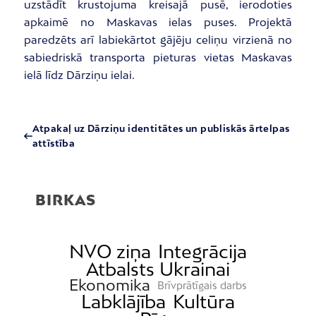
uzstādīt krustojuma kreisajā pusē, ierodoties
apkaimē no Maskavas ielas puses. Projektā
paredzēts arī labiekārtot gājēju celiņu virzienā no
sabiedriskā transporta pieturas vietas Maskavas
ielā līdz Dārziņu ielai.
Atpakaļ uz Dārziņu identitātes un publiskās ārtelpas
attīstība
BIRKAS
NVO ziņa
Integrācija
Atbalsts Ukrainai
Ekonomika
Brīvprātīgais darbs
Labklājība
Kultūra