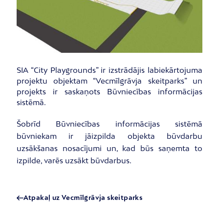
SIA “City Playgrounds” ir izstrādājis labiekārtojuma
projektu objektam “Vecmīlgrāvja skeitparks” un
projekts ir saskaņots Būvniecības informācijas
sistēmā.
Šobrīd Būvniecības informācijas sistēmā
būvniekam ir jāizpilda objekta būvdarbu
uzsākšanas nosacījumi un, kad būs saņemta to
izpilde, varēs uzsākt būvdarbus.
Atpakaļ uz Vecmīlgrāvja skeitparks