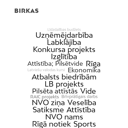
BIRKAS
Līdzdalības budžets
Uzņēmējdarbība
Labklājība
Konkursa projekts
Izglītība
Rīga
Attīstība; Pilsētvide
Ekonomika
Latviešu valodas kursi
Atbalsts biedrībām
LB projekts
Vide
Pilsēta attīstās
RAIC projekts
Brīvprātīgais darbs
NVO ziņa
Veselība
Satiksme
Attīstība
NVO nams
Rīgā notiek
Sports