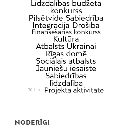
Līdzdalības budžeta
konkurss
Pilsētvide
Sabiedrība
Integrācija
Drošība
Finansēšanas konkurss
Kultūra
Atbalsts Ukrainai
Rīgas domē
Sociālais atbalsts
Jauniešu iesaiste
Sabiedrības
līdzdalība
Projekta aktivitāte
Tūrisms
NODERĪGI