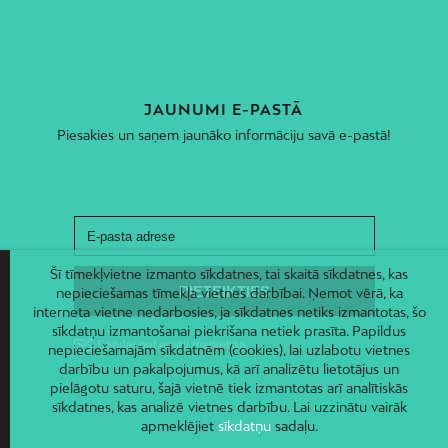
JAUNUMI E-PASTĀ
Piesakies un saņem jaunāko informāciju savā e-pastā!
Šī tīmekļvietne izmanto sīkdatnes, tai skaitā sīkdatnes, kas
nepieciešamas tīmekļa vietnes darbībai. Ņemot vērā, ka
interneta vietne nedarbosies, ja sīkdatnes netiks izmantotas, šo
sīkdatņu izmantošanai piekrišana netiek prasīta. Papildus
nepieciešamajām sīkdatnēm (cookies), lai uzlabotu vietnes
darbību un pakalpojumus, kā arī analizētu lietotājus un
pielāgotu saturu, šajā vietnē tiek izmantotas arī analītiskās
sīkdatnes, kas analizē vietnes darbību. Lai uzzinātu vairāk
apmeklējiet
sīkdatņu
sadaļu.