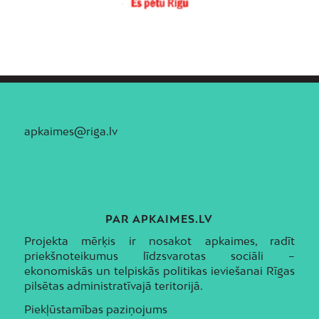
apkaimes@riga.lv
PAR APKAIMES.LV
Projekta mērķis ir nosakot apkaimes, radīt
priekšnoteikumus līdzsvarotas sociāli –
ekonomiskās un telpiskās politikas ieviešanai Rīgas
pilsētas administratīvajā teritorijā.
Piekļūstamības paziņojums