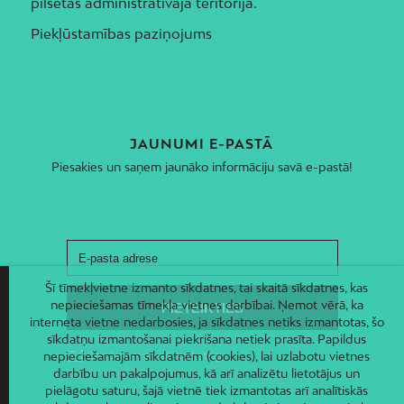
pilsētas administratīvajā teritorijā.
Piekļūstamības paziņojums
JAUNUMI E-PASTĀ
Piesakies un saņem jaunāko informāciju savā e-pastā!
Šī tīmekļvietne izmanto sīkdatnes, tai skaitā sīkdatnes, kas
nepieciešamas tīmekļa vietnes darbībai. Ņemot vērā, ka
interneta vietne nedarbosies, ja sīkdatnes netiks izmantotas, šo
sīkdatņu izmantošanai piekrišana netiek prasīta. Papildus
nepieciešamajām sīkdatnēm (cookies), lai uzlabotu vietnes
darbību un pakalpojumus, kā arī analizētu lietotājus un
pielāgotu saturu, šajā vietnē tiek izmantotas arī analītiskās