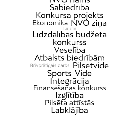
Sabiedrība
Konkursa projekts
NVO ziņa
Ekonomika
Tūrisms
Līdzdalības budžeta
konkurss
Veselība
Atbalsts biedrībām
Pilsētvide
Brīvprātīgais darbs
Sports
Vide
Integrācija
Finansēšanas konkurss
Izglītība
Pilsēta attīstās
Labklājība