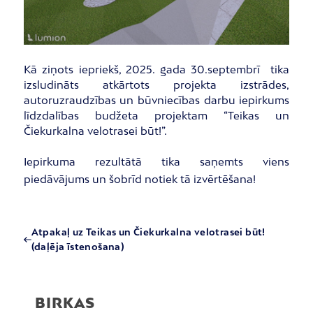
Kā ziņots iepriekš, 2025. gada 30.septembrī tika
izsludināts atkārtots projekta izstrādes,
autoruzraudzības un būvniecības darbu iepirkums
līdzdalības budžeta projektam “Teikas un
Čiekurkalna velotrasei būt!”.
Iepirkuma rezultātā tika saņemts viens
piedāvājums un šobrīd notiek tā izvērtēšana!
Atpakaļ uz Teikas un Čiekurkalna velotrasei būt!
(daļēja īstenošana)
BIRKAS