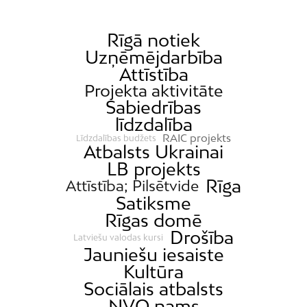
Rīgā notiek
Uzņēmējdarbība
Attīstība
Projekta aktivitāte
Sabiedrības
līdzdalība
RAIC projekts
Līdzdalības budžets
Atbalsts Ukrainai
LB projekts
Rīga
Attīstība; Pilsētvide
Satiksme
Rīgas domē
Drošība
Latviešu valodas kursi
Jauniešu iesaiste
Kultūra
Sociālais atbalsts
NVO nams