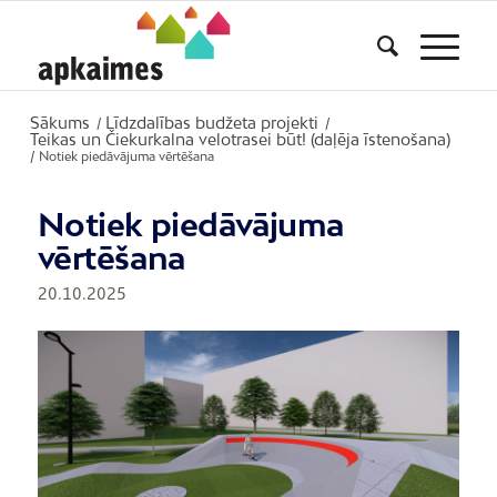
Sākums
Līdzdalības budžeta projekti
/
/
Teikas un Čiekurkalna velotrasei būt! (daļēja īstenošana)
/
Notiek piedāvājuma vērtēšana
Notiek piedāvājuma
vērtēšana
20.10.2025