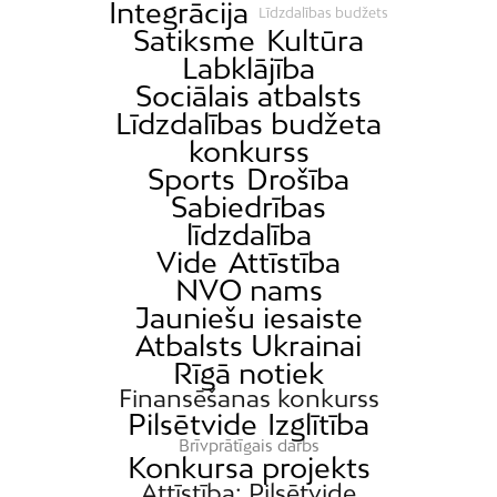
Integrācija
Līdzdalības budžets
Satiksme
Kultūra
Labklājība
Sociālais atbalsts
Līdzdalības budžeta
konkurss
Sports
Drošība
Sabiedrības
līdzdalība
Vide
Attīstība
NVO nams
Jauniešu iesaiste
Atbalsts Ukrainai
Rīgā notiek
Finansēšanas konkurss
Pilsētvide
Izglītība
Brīvprātīgais darbs
Konkursa projekts
Attīstība; Pilsētvide