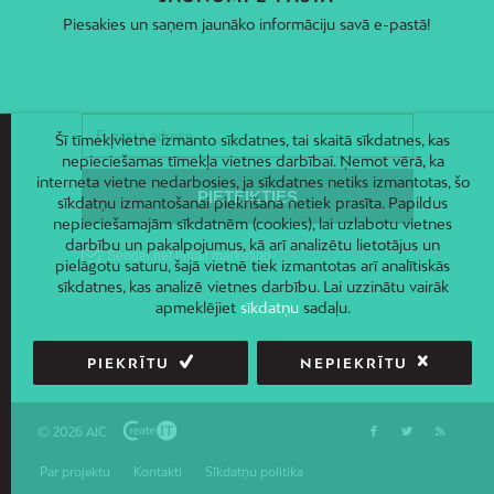
Piesakies un saņem jaunāko informāciju savā e-pastā!
Šī tīmekļvietne izmanto sīkdatnes, tai skaitā sīkdatnes, kas
nepieciešamas tīmekļa vietnes darbībai. Ņemot vērā, ka
interneta vietne nedarbosies, ja sīkdatnes netiks izmantotas, šo
sīkdatņu izmantošanai piekrišana netiek prasīta. Papildus
nepieciešamajām sīkdatnēm (cookies), lai uzlabotu vietnes
darbību un pakalpojumus, kā arī analizētu lietotājus un
pielāgotu saturu, šajā vietnē tiek izmantotas arī analītiskās
sīkdatnes, kas analizē vietnes darbību. Lai uzzinātu vairāk
apmeklējiet
sīkdatņu
sadaļu.
PIEKRĪTU
NEPIEKRĪTU
© 2026 AIC
Par projektu
Kontakti
Sīkdatņu politika