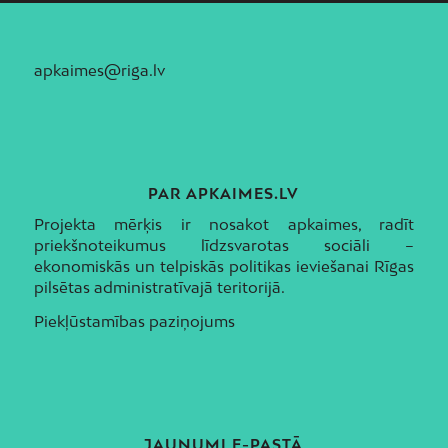
apkaimes@riga.lv
PAR APKAIMES.LV
Projekta mērķis ir nosakot apkaimes, radīt
priekšnoteikumus līdzsvarotas sociāli –
ekonomiskās un telpiskās politikas ieviešanai Rīgas
pilsētas administratīvajā teritorijā.
Piekļūstamības paziņojums
JAUNUMI E-PASTĀ