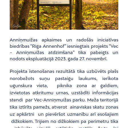
Anniņmuižas apkaimes un radošās iniciatīvas
biedrības “Riga Annenhof” iesniegtais projekts “Vec
– Anniņmuižas atdzimšana” tika pabeigts un
nodots ekspluatācijā 2023. gada 27. novembrī.
Projekta īstenošanas rezultātā tika uzbūvēts plašs
norobežots suņu pastaigu laukums, ierīkota
ugunskura vieta, piknika zona ar galdiem,
izvietotas atkritumu urnas, uzstādīti informācijas
stendi par Vec-Anniņmuižas parku. Meža teritorijā
tika iztīrīts pamežs, atverot ainaviskas skatu zonas
uz apkārtni un pievēršot uzmanību arī esošajiem
dižkokiem. Trijiem no dižkokiem pa perimetru tika