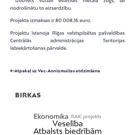
izbūvēts vizuāli estētisks metāla žogs, lai
nodrošinātu to aizsardzību.
Projekta izmaksas ir 80 008,16 euro.
Projektu īstenoja Rīgas valstspilsētas pašvaldības
Centrālās administrācijas Teritorijas
labiekārtošanas pārvalde.
Atpakaļ uz Vec-Anniņmuižas atdzimšana
BIRKAS
Ekonomika
RAIC projekts
Veselība
Atbalsts biedrībām