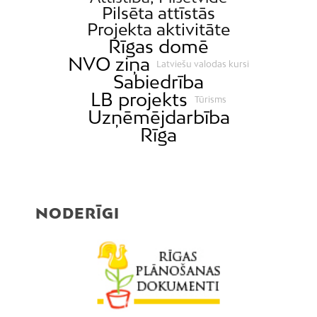
Pilsēta attīstās
Projekta aktivitāte
Rīgas domē
NVO ziņa
Latviešu valodas kursi
Sabiedrība
LB projekts
Tūrisms
Uzņēmējdarbība
Rīga
NODERĪGI