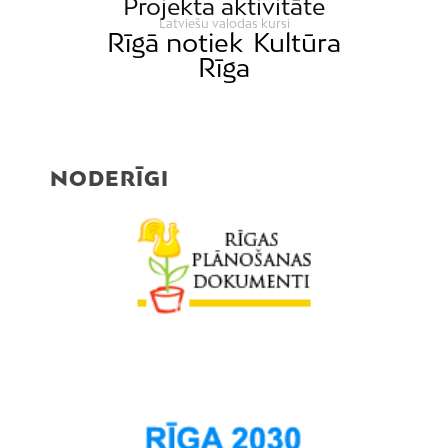
Projekta aktivitāte
Latviešu valodas kursi
Rīgā notiek
Kultūra
Rīga
NODERĪGI