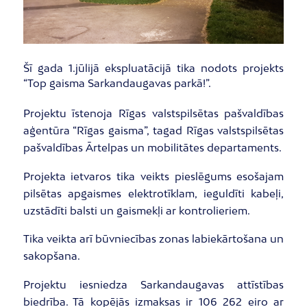
Šī gada 1.jūlijā ekspluatācijā tika nodots projekts
“Top gaisma Sarkandaugavas parkā!”.
Projektu īstenoja Rīgas valstspilsētas pašvaldības
aģentūra “Rīgas gaisma”, tagad Rīgas valstspilsētas
pašvaldības Ārtelpas un mobilitātes departaments.
Projekta ietvaros tika veikts pieslēgums esošajam
pilsētas apgaismes elektrotīklam, ieguldīti kabeļi,
uzstādīti balsti un gaismekļi ar kontrolieriem.
Tika veikta arī būvniecības zonas labiekārtošana un
sakopšana.
Projektu iesniedza Sarkandaugavas attīstības
biedrība. Tā kopējās izmaksas ir 106 262 eiro ar