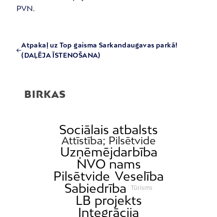
PVN.
Atpakaļ uz Top gaisma Sarkandaugavas parkā!
(DAĻĒJA ĪSTENOŠANA)
BIRKAS
Sociālais atbalsts
Attīstība; Pilsētvide
Uzņēmējdarbība
NVO nams
Pilsētvide
Veselība
Sabiedrība
Tūrisms
LB projekts
Integrācija