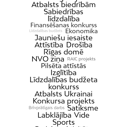
Atbalsts biedrībām
Sabiedrības
līdzdalība
Finansēšanas konkurss
Ekonomika
Līdzdalības budžets
Jauniešu iesaiste
Attīstība
Drošība
Rīgas domē
NVO ziņa
RAIC projekts
Pilsēta attīstās
Izglītība
Līdzdalības budžeta
konkurss
Atbalsts Ukrainai
Konkursa projekts
Satiksme
Brīvprātīgais darbs
Labklājība
Vide
Sports