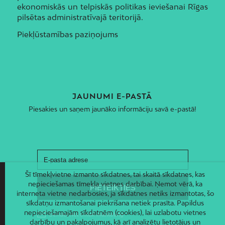
ekonomiskās un telpiskās politikas ieviešanai Rīgas
pilsētas administratīvajā teritorijā.
Piekļūstamības paziņojums
JAUNUMI E-PASTĀ
Piesakies un saņem jaunāko informāciju savā e-pastā!
Šī tīmekļvietne izmanto sīkdatnes, tai skaitā sīkdatnes, kas
nepieciešamas tīmekļa vietnes darbībai. Ņemot vērā, ka
interneta vietne nedarbosies, ja sīkdatnes netiks izmantotas, šo
sīkdatņu izmantošanai piekrišana netiek prasīta. Papildus
nepieciešamajām sīkdatnēm (cookies), lai uzlabotu vietnes
darbību un pakalpojumus, kā arī analizētu lietotājus un