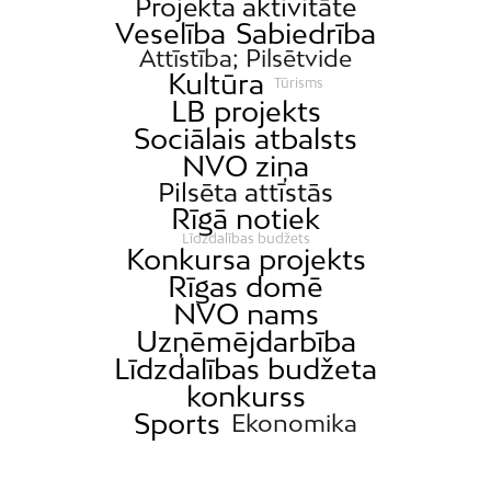
Projekta aktivitāte
Veselība
Sabiedrība
Attīstība; Pilsētvide
Kultūra
Tūrisms
LB projekts
Sociālais atbalsts
NVO ziņa
Pilsēta attīstās
Rīgā notiek
Līdzdalības budžets
Konkursa projekts
Rīgas domē
NVO nams
Uzņēmējdarbība
Līdzdalības budžeta
konkurss
Sports
Ekonomika