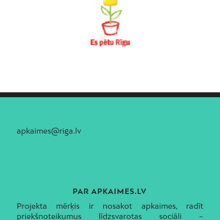
apkaimes@riga.lv
PAR APKAIMES.LV
Projekta mērķis ir nosakot apkaimes, radīt
priekšnoteikumus līdzsvarotas sociāli –