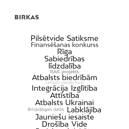
BIRKAS
Pilsētvide
Satiksme
Finansēšanas konkurss
Rīga
Sabiedrības
līdzdalība
RAIC projekts
Atbalsts biedrībām
Latviešu valodas kursi
Integrācija
Izglītība
Attīstība
Atbalsts Ukrainai
Labklājība
Brīvprātīgais darbs
Jauniešu iesaiste
Drošība
Vide