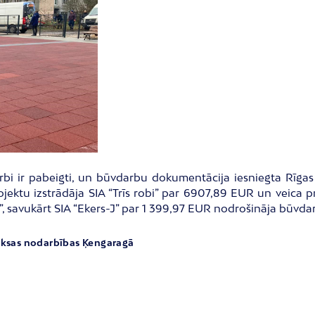
ir pabeigti, un būvdarbu dokumentācija iesniegta Rīgas pi
jektu izstrādāja SIA “Trīs robi” par 6907,89 EUR un veica 
, savukārt SIA “Ekers-J” par 1 399,97 EUR nodrošināja būvd
aksas nodarbības Ķengaragā