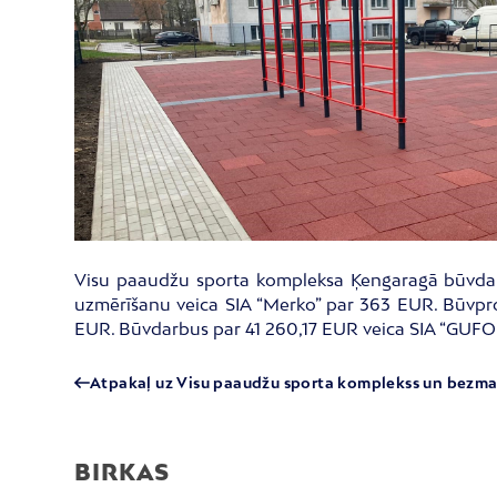
Visu paaudžu sporta kompleksa Ķengaragā būvdarbi 
uzmērīšanu veica SIA “Merko” par 363 EUR. Būvpro
EUR. Būvdarbus par 41 260,17 EUR veica SIA “GUFO”
Atpakaļ uz Visu paaudžu sporta komplekss un bezm
BIRKAS