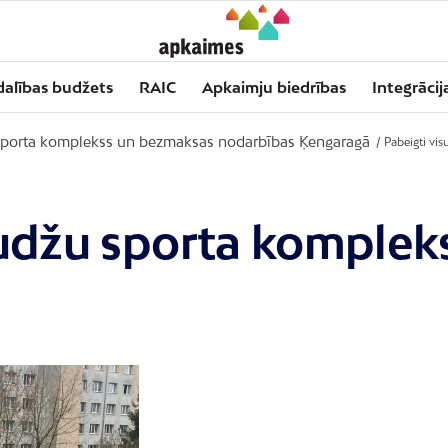
dalības budžets
RAIC
Apkaimju biedrības
Integrācij
sporta komplekss un bezmaksas nodarbības Ķengaragā
/
Pabeigti vi
audžu sporta komplek