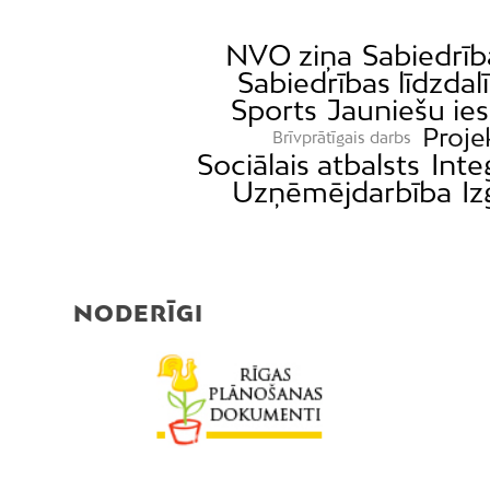
NVO ziņa
Sabiedrīb
Sabiedrības līdzdal
Sports
Jauniešu ies
Proje
Brīvprātīgais darbs
Sociālais atbalsts
Inte
Uzņēmējdarbība
Iz
NODERĪGI