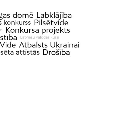
gas domē
Labklājība
Pilsētvide
s konkurss
Konkursa projekts
ms
īstība
Latviešu valodas kursi
Vide
Atbalsts Ukrainai
Drošība
lsēta attīstās