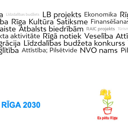
a
LB projekts
Rī
Ekonomika
Līdzdalības budžets
ība
Rīga
Kultūra
Satiksme
Finansēšana
aiste
Atbalsts biedrībām
RAIC projekts
Tūris
Rīgā notiek
Veselība
Att
kta aktivitāte
grācija
Līdzdalības budžeta konkurss
glītība
NVO nams
Pi
Attīstība; Pilsētvide