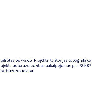
lsētas būvvaldē. Projekta teritorijas topogrāfisko
projekta autoruzraudzības pakalpojumus par 729,87
arbu būvuzraudzību.