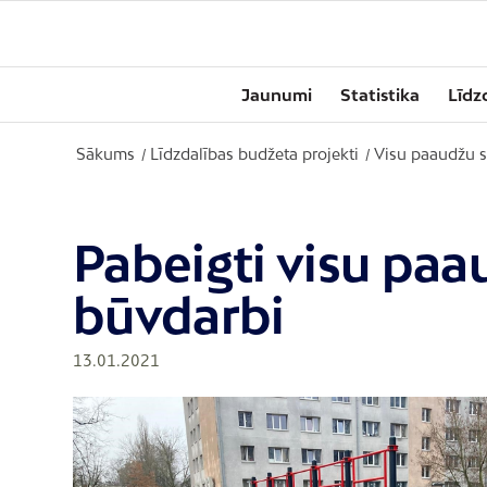
Jaunumi
Statistika
Līdz
Sākums
Līdzdalības budžeta projekti
Visu paaudžu 
/
/
Pabeigti visu pa
būvdarbi
13.01.2021