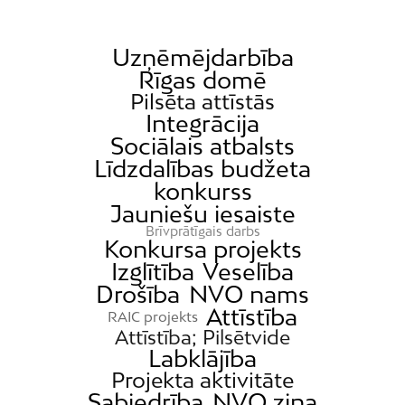
Uzņēmējdarbība
Rīgas domē
Pilsēta attīstās
Integrācija
Sociālais atbalsts
Līdzdalības budžeta
konkurss
Jauniešu iesaiste
Brīvprātīgais darbs
Konkursa projekts
Izglītība
Veselība
Drošība
NVO nams
Attīstība
RAIC projekts
Attīstība; Pilsētvide
Labklājība
Projekta aktivitāte
Sabiedrība
NVO ziņa