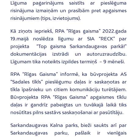
Līguma pagarinājums saistīts ar pieslēguma
risinājuma izmaiņām un prasībām pret apgaismes
risinājumiem (tips, izvietojums).
Kā ziņots iepriekš, RPA “Rīgas gaisma” 2022.gada
19.maijā noslēdza līgumu ar SIA “RECK” par
projekta “Top gaisma Sarkandaugavas parkā!”
dokumentācijas izstrādi un autoruzraudzību.
Līgumam tika noteikts izpildes termiņš – 9 mēneši.
RPA “Rīgas Gaisma” informē, ka būvprojekta AS
“Sadales tīkls” pieslēgumu daļas ir saskaņotas ar
tīkla īpašnieku un citiem komunikāciju turētājiem.
Būvprojekta RPA “Rīgas Gaisma” apgaismes tīklu
daļas ir gandrīz pabeigtas un tuvākajā laikā tiks
nosūtītas pilns sastāvs saskaņošanai ar pasūtītāju.
Sarkandaugavas Kalna parks, bieži saukts arī par
Sarkandaugavas parku, pašlaik ir vienīgais