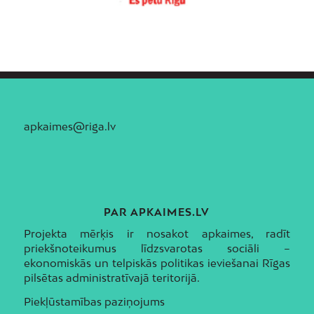
apkaimes@riga.lv
PAR APKAIMES.LV
Projekta mērķis ir nosakot apkaimes, radīt
priekšnoteikumus līdzsvarotas sociāli –
ekonomiskās un telpiskās politikas ieviešanai Rīgas
pilsētas administratīvajā teritorijā.
Piekļūstamības paziņojums