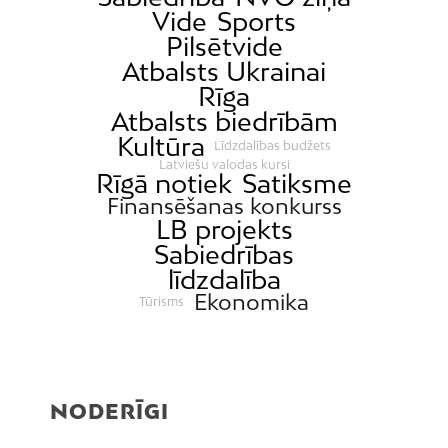
Vide
Sports
Pilsētvide
Atbalsts Ukrainai
Rīga
Atbalsts biedrībām
Kultūra
Līdzdalības budžets
Latviešu valodas kursi
Rīgā notiek
Satiksme
Finansēšanas konkurss
LB projekts
Sabiedrības
līdzdalība
Ekonomika
Tūrisms
NODERĪGI