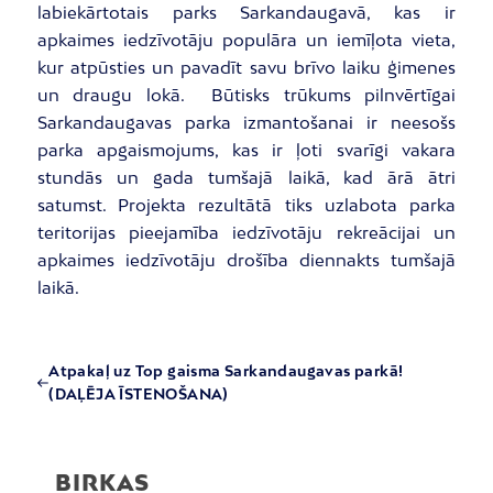
labiekārtotais parks Sarkandaugavā, kas ir
apkaimes iedzīvotāju populāra un iemīļota vieta,
kur atpūsties un pavadīt savu brīvo laiku ģimenes
un draugu lokā. Būtisks trūkums pilnvērtīgai
Sarkandaugavas parka izmantošanai ir neesošs
parka apgaismojums, kas ir ļoti svarīgi vakara
stundās un gada tumšajā laikā, kad ārā ātri
satumst. Projekta rezultātā tiks uzlabota parka
teritorijas pieejamība iedzīvotāju rekreācijai un
apkaimes iedzīvotāju drošība diennakts tumšajā
laikā.
Atpakaļ uz Top gaisma Sarkandaugavas parkā!
(DAĻĒJA ĪSTENOŠANA)
BIRKAS