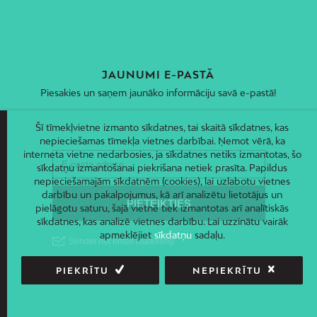
JAUNUMI E-PASTĀ
Piesakies un saņem jaunāko informāciju savā e-pastā!
Šī tīmekļvietne izmanto sīkdatnes, tai skaitā sīkdatnes, kas
nepieciešamas tīmekļa vietnes darbībai. Ņemot vērā, ka
interneta vietne nedarbosies, ja sīkdatnes netiks izmantotas, šo
sīkdatņu izmantošanai piekrišana netiek prasīta. Papildus
nepieciešamajām sīkdatnēm (cookies), lai uzlabotu vietnes
darbību un pakalpojumus, kā arī analizētu lietotājus un
pielāgotu saturu, šajā vietnē tiek izmantotas arī analītiskās
sīkdatnes, kas analizē vietnes darbību. Lai uzzinātu vairāk
apmeklējiet
sīkdatņu
sadaļu.
PIEKRĪTU
NEPIEKRĪTU