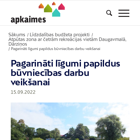
Sākums
Līdzdalības budžeta projekti
/
/
Atpūtas zona ar četrām rekreācijas vietām Daugavmalā,
Dārziņos
/
Pagarināti līgumi papildus būvniecības darbu veikšanai
Pagarināti līgumi papildus
būvniecības darbu
veikšanai
15.09.2022