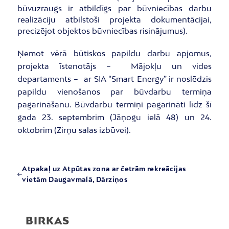
būvuzraugs ir atbildīgs par būvniecības darbu
realizāciju atbilstoši projekta dokumentācijai,
precizējot objektos būvniecības risinājumus).
Ņemot vērā būtiskos papildu darbu apjomus,
projekta īstenotājs – Mājokļu un vides
departaments – ar SIA “Smart Energy” ir noslēdzis
papildu vienošanos par būvdarbu termiņa
pagarināšanu. Būvdarbu termiņi pagarināti līdz šī
gada 23. septembrim (Jāņogu ielā 48) un 24.
oktobrim (Zirņu salas izbūvei).
Atpakaļ uz Atpūtas zona ar četrām rekreācijas
vietām Daugavmalā, Dārziņos
BIRKAS