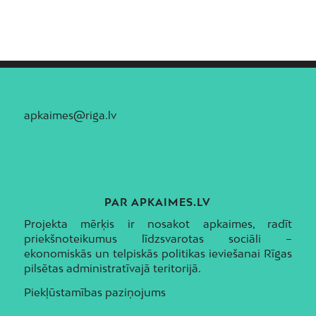
apkaimes@riga.lv
PAR APKAIMES.LV
Projekta mērķis ir nosakot apkaimes, radīt
priekšnoteikumus līdzsvarotas sociāli –
ekonomiskās un telpiskās politikas ieviešanai Rīgas
pilsētas administratīvajā teritorijā.
Piekļūstamības paziņojums