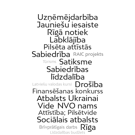
Uzņēmējdarbība
Jauniešu iesaiste
Rīgā notiek
Labklājība
Pilsēta attīstās
Sabiedrība
RAIC projekts
Satiksme
Tūrisms
Sabiedrības
līdzdalība
Drošība
Latviešu valodas kursi
Finansēšanas konkurss
Atbalsts Ukrainai
Vide
NVO nams
Attīstība; Pilsētvide
Sociālais atbalsts
Rīga
Brīvprātīgais darbs
Līdzdalības budžets