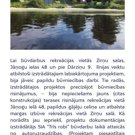
Lai būvdarbus rekreācijas vietās Zirņu salas,
Jāņogu ielas 48 un pie Dārziņu 9. līnijas veiktu
atbilstoši izstrādātajiem labiekārtojuma projektiem,
bija jāveic papildu būvniecības darbi. Tie radās,
izstrādātajos projektos precizējot būvniecības
risinājumus, – bija nepieciešams jauns (citas
konstrukcijas) terases risinājums rekreācijas vietā
Jāņogu ielā 48, papildus gājēju celiņa un atbalsta
margas izbūve rekreācijas vietā Zirņu salā. Kā
norādīts jau iepriekš, projektu dokumentācijas
izstrādātājs SIA “Trīs robi” būvdarbu laikā atteicās
no autoruzraudzības. (Projektam piesaistītais