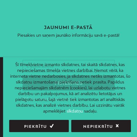
JAUNUMI E-PASTĀ
Piesakies un saņem jaunāko informāciju savā e-pastā!
Šī tīmekļvietne izmanto sīkdatnes, tai skaitā sīkdatnes, kas
nepieciešamas tīmekļa vietnes darbībai. Ņemot vērā, ka
interneta vietne nedarbosies, ja sīkdatnes netiks izmantotas, šo
sīkdatņu izmantošanai piekrišana netiek prasīta. Papildus
nepieciešamajām sīkdatnēm (cookies), lai uzlabotu vietnes
darbību un pakalpojumus, kā arī analizētu lietotājus un
pielāgotu saturu, šajā vietnē tiek izmantotas arī analītiskās
sīkdatnes, kas analizē vietnes darbību. Lai uzzinātu vairāk
apmeklējiet
sīkdatņu
sadaļu.
PIEKRĪTU
NEPIEKRĪTU