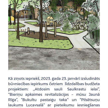
Kā ziņots iepriekš, 2023. gada 23. janvārī izsludināts
būvniecības iepirkums četriem līdzdalības budžeta
projektiem: ,,Atdosim sauli Saulkrastu ielai”,
“Bieriņu apkaimes revitalizācijas – mūsu Jaunā
Rīga”, “Bukultu pastaigu taka” un “Pilsētsuņu
laukums Lucavsalā” ar pieteikumu iesniegšanas