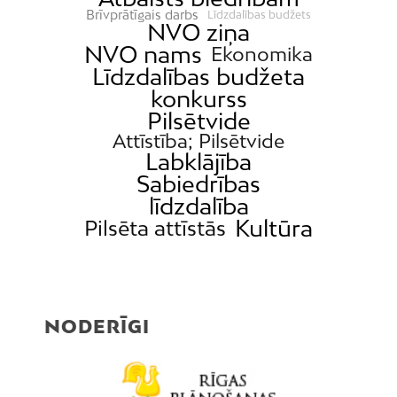
Brīvprātīgais darbs
Līdzdalības budžets
NVO ziņa
NVO nams
Ekonomika
Līdzdalības budžeta
konkurss
Pilsētvide
Attīstība; Pilsētvide
Labklājība
Sabiedrības
līdzdalība
Kultūra
Pilsēta attīstās
NODERĪGI