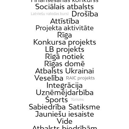
Sociālais atbalsts
Drošība
Latviešu valodas kursi
Attīstība
Projekta aktivitāte
Rīga
Konkursa projekts
LB projekts
Rīgā notiek
Rīgas domē
Atbalsts Ukrainai
Veselība
RAIC projekts
Integrācija
Uzņēmējdarbība
Sports
Tūrisms
Sabiedrība
Satiksme
Jauniešu iesaiste
Vide
Atbalsts biedrībām