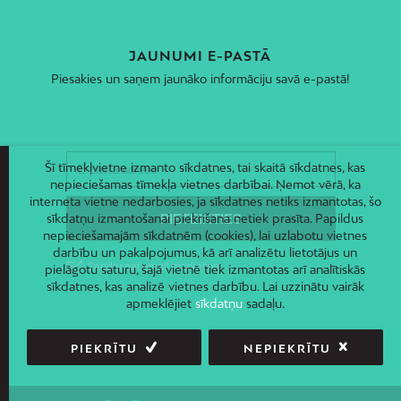
JAUNUMI E-PASTĀ
Piesakies un saņem jaunāko informāciju savā e-pastā!
Šī tīmekļvietne izmanto sīkdatnes, tai skaitā sīkdatnes, kas
nepieciešamas tīmekļa vietnes darbībai. Ņemot vērā, ka
interneta vietne nedarbosies, ja sīkdatnes netiks izmantotas, šo
sīkdatņu izmantošanai piekrišana netiek prasīta. Papildus
nepieciešamajām sīkdatnēm (cookies), lai uzlabotu vietnes
darbību un pakalpojumus, kā arī analizētu lietotājus un
pielāgotu saturu, šajā vietnē tiek izmantotas arī analītiskās
sīkdatnes, kas analizē vietnes darbību. Lai uzzinātu vairāk
apmeklējiet
sīkdatņu
sadaļu.
PIEKRĪTU
NEPIEKRĪTU