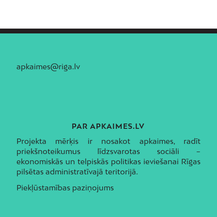
apkaimes@riga.lv
PAR APKAIMES.LV
Projekta mērķis ir nosakot apkaimes, radīt
priekšnoteikumus līdzsvarotas sociāli –
ekonomiskās un telpiskās politikas ieviešanai Rīgas
pilsētas administratīvajā teritorijā.
Piekļūstamības paziņojums