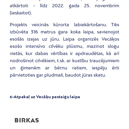
atkārtoti – līdz 2022. gada 25. novembrim
(ieskaitot).
Projekts veicinās kūrorta labiekārtošanu. Tiks
izbūvēta 316 metrus gara koka laipa, savienojot
esošās izejas uz jūru. Laipa organizēs Vecāķos
esošo intensīvo cilvēku plūsmu, mazinot slogu
vietās, kur dabas vērtības ir apdraudētas, kā arī
nodrošinot cilvēkiem, t.sk. ar kustību traucējumiem
un ģimenēm ar bērnu ratiem, iespēju ērti
pārvietoties gar pludmali, baudot jūras skatu.
Atpakaļ uz Vecāķu pastaigu laipa
BIRKAS