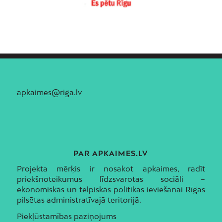
apkaimes@riga.lv
PAR APKAIMES.LV
Projekta mērķis ir nosakot apkaimes, radīt
priekšnoteikumus līdzsvarotas sociāli –
ekonomiskās un telpiskās politikas ieviešanai Rīgas
pilsētas administratīvajā teritorijā.
Piekļūstamības paziņojums