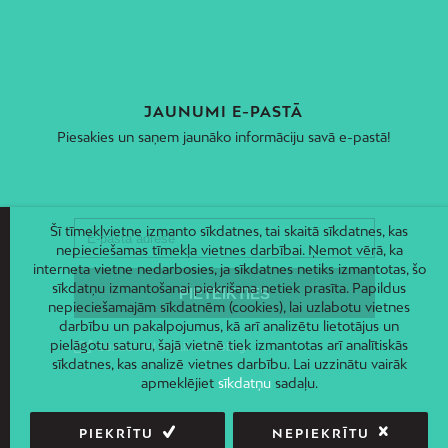
JAUNUMI E-PASTĀ
Piesakies un saņem jaunāko informāciju savā e-pastā!
Šī tīmekļvietne izmanto sīkdatnes, tai skaitā sīkdatnes, kas
nepieciešamas tīmekļa vietnes darbībai. Ņemot vērā, ka
interneta vietne nedarbosies, ja sīkdatnes netiks izmantotas, šo
sīkdatņu izmantošanai piekrišana netiek prasīta. Papildus
nepieciešamajām sīkdatnēm (cookies), lai uzlabotu vietnes
darbību un pakalpojumus, kā arī analizētu lietotājus un
pielāgotu saturu, šajā vietnē tiek izmantotas arī analītiskās
sīkdatnes, kas analizē vietnes darbību. Lai uzzinātu vairāk
apmeklējiet
sīkdatņu
sadaļu.
PIEKRĪTU
NEPIEKRĪTU