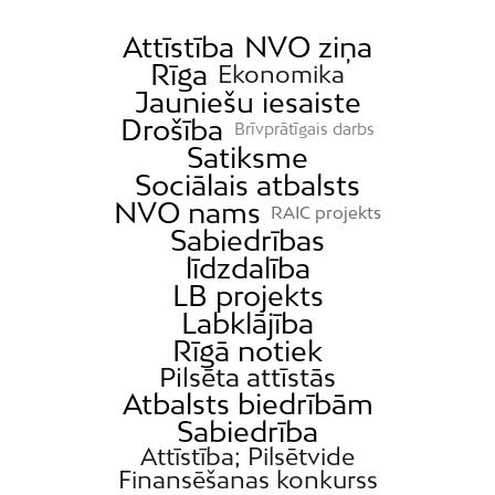
Attīstība
NVO ziņa
Rīga
Ekonomika
Jauniešu iesaiste
Drošība
Brīvprātīgais darbs
Satiksme
Sociālais atbalsts
NVO nams
RAIC projekts
Sabiedrības
līdzdalība
LB projekts
Labklājība
Rīgā notiek
Pilsēta attīstās
Atbalsts biedrībām
Sabiedrība
Attīstība; Pilsētvide
Finansēšanas konkurss