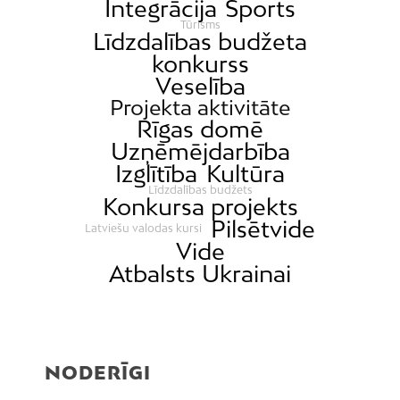
Integrācija
Sports
Tūrisms
Līdzdalības budžeta
konkurss
Veselība
Projekta aktivitāte
Rīgas domē
Uzņēmējdarbība
Izglītība
Kultūra
Līdzdalības budžets
Konkursa projekts
Pilsētvide
Latviešu valodas kursi
Vide
Atbalsts Ukrainai
NODERĪGI