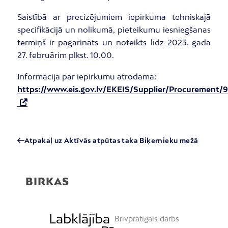
Saistībā ar precizējumiem iepirkuma tehniskajā
specifikācijā un nolikumā, pieteikumu iesniegšanas
termiņš ir pagarināts un noteikts līdz 2023. gada
27. februārim plkst. 10.00.
Informācija par iepirkumu atrodama:
https://www.eis.gov.lv/EKEIS/Supplier/Procurement
Atpakaļ uz Aktīvās atpūtas taka Biķernieku mežā
BIRKAS
Labklājība
Brīvprātīgais darbs