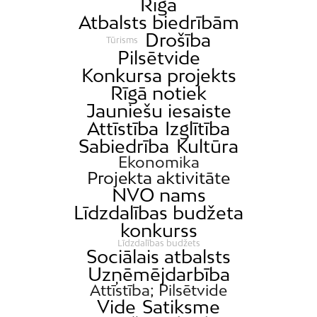
Rīga
Atbalsts biedrībām
Drošība
Tūrisms
Pilsētvide
Konkursa projekts
Rīgā notiek
Jauniešu iesaiste
Attīstība
Izglītība
Sabiedrība
Kultūra
Ekonomika
Projekta aktivitāte
NVO nams
Līdzdalības budžeta
konkurss
Līdzdalības budžets
Sociālais atbalsts
Uzņēmējdarbība
Attīstība; Pilsētvide
Vide
Satiksme