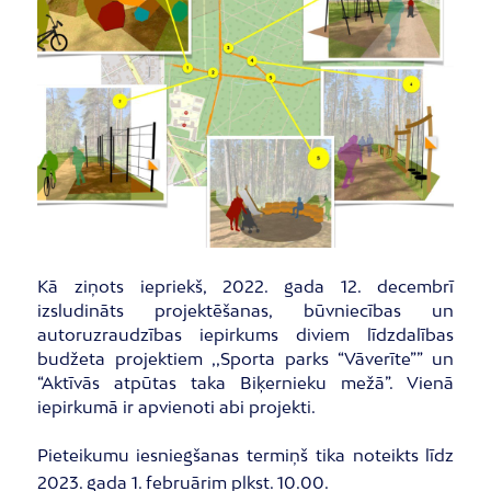
Kā ziņots iepriekš, 2022. gada 12. decembrī
izsludināts projektēšanas, būvniecības un
autoruzraudzības iepirkums diviem līdzdalības
budžeta projektiem ,,Sporta parks “Vāverīte”” un
“Aktīvās atpūtas taka Biķernieku mežā”. Vienā
iepirkumā ir apvienoti abi projekti.
Pieteikumu iesniegšanas termiņš tika noteikts līdz
2023. gada 1. februārim plkst. 10.00.