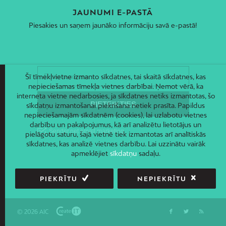
JAUNUMI E-PASTĀ
Piesakies un saņem jaunāko informāciju savā e-pastā!
Šī tīmekļvietne izmanto sīkdatnes, tai skaitā sīkdatnes, kas
nepieciešamas tīmekļa vietnes darbībai. Ņemot vērā, ka
interneta vietne nedarbosies, ja sīkdatnes netiks izmantotas, šo
sīkdatņu izmantošanai piekrišana netiek prasīta. Papildus
nepieciešamajām sīkdatnēm (cookies), lai uzlabotu vietnes
darbību un pakalpojumus, kā arī analizētu lietotājus un
pielāgotu saturu, šajā vietnē tiek izmantotas arī analītiskās
sīkdatnes, kas analizē vietnes darbību. Lai uzzinātu vairāk
apmeklējiet
sīkdatņu
sadaļu.
PIEKRĪTU
NEPIEKRĪTU
© 2026 AIC