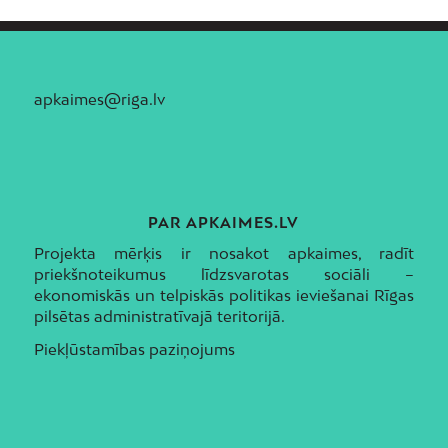
apkaimes@riga.lv
PAR APKAIMES.LV
Projekta mērķis ir nosakot apkaimes, radīt
priekšnoteikumus līdzsvarotas sociāli –
ekonomiskās un telpiskās politikas ieviešanai Rīgas
pilsētas administratīvajā teritorijā.
Piekļūstamības paziņojums