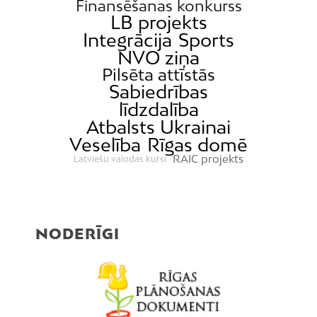
Finansēšanas konkurss
LB projekts
Integrācija
Sports
NVO ziņa
Pilsēta attīstās
Sabiedrības
līdzdalība
Atbalsts Ukrainai
Veselība
Rīgas domē
RAIC projekts
Latviešu valodas kursi
NODERĪGI