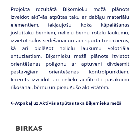
Projekta rezultātā Biķernieku mežā plānots
izveidot aktīvās atpūtas taku ar dabīgu materiālu
elementiem, iekļaujošu koka kāpelēšanas
joslu/taku bērniem, nelielu bērnu rotaļu laukumu,
izvietot solus sēdēšanai un āra sporta trenažierus,
kā arī pielāgot nelielu laukumu velotriāla
entuziastiem. Biķernieku mežā plānots izvietot
orientēšanas poligonu ar aptuveni divdesmit
pastāvīgiem orientēšanās kontrolpunktiem.
Iecerēts izveidot arī nelielu amfiteātri pasākumu
rīkošanai, bērnu un pieaugušo aktivitātēm.
Atpakaļ uz Aktīvās atpūtas taka Biķernieku mežā
BIRKAS