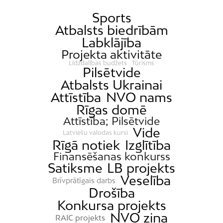
Sports
Atbalsts biedrībām
Labklājība
Projekta aktivitāte
Līdzdalības budžets
Tūrisms
Pilsētvide
Atbalsts Ukrainai
Attīstība
NVO nams
Rīgas domē
Attīstība; Pilsētvide
Vide
Latviešu valodas kursi
Rīgā notiek
Izglītība
Finansēšanas konkurss
Satiksme
LB projekts
Veselība
Brīvprātīgais darbs
Drošība
Konkursa projekts
NVO ziņa
RAIC projekts