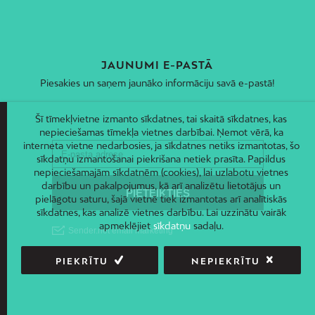
JAUNUMI E-PASTĀ
Piesakies un saņem jaunāko informāciju savā e-pastā!
Šī tīmekļvietne izmanto sīkdatnes, tai skaitā sīkdatnes, kas
nepieciešamas tīmekļa vietnes darbībai. Ņemot vērā, ka
interneta vietne nedarbosies, ja sīkdatnes netiks izmantotas, šo
sīkdatņu izmantošanai piekrišana netiek prasīta. Papildus
nepieciešamajām sīkdatnēm (cookies), lai uzlabotu vietnes
darbību un pakalpojumus, kā arī analizētu lietotājus un
pielāgotu saturu, šajā vietnē tiek izmantotas arī analītiskās
sīkdatnes, kas analizē vietnes darbību. Lai uzzinātu vairāk
apmeklējiet
sīkdatņu
sadaļu.
PIEKRĪTU
NEPIEKRĪTU