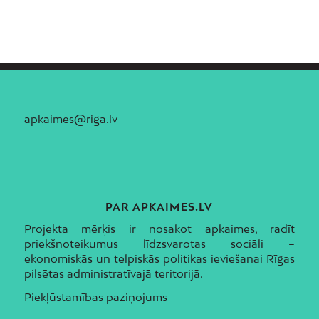
apkaimes@riga.lv
PAR APKAIMES.LV
Projekta mērķis ir nosakot apkaimes, radīt
priekšnoteikumus līdzsvarotas sociāli –
ekonomiskās un telpiskās politikas ieviešanai Rīgas
pilsētas administratīvajā teritorijā.
Piekļūstamības paziņojums