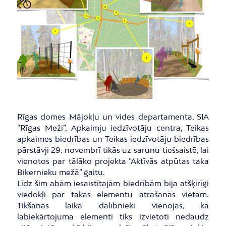
Rīgas domes Mājokļu un vides departamenta, SIA
“Rīgas Meži”, Apkaimju iedzīvotāju centra, Teikas
apkaimes biedrības un Teikas iedzīvotāju biedrības
pārstāvji 29. novembrī tikās uz sarunu tiešsaistē, lai
vienotos par tālāko projekta “Aktīvās atpūtas taka
Biķernieku mežā” gaitu.
Līdz šim abām iesaistītajām biedrībām bija atšķirīgi
viedokļi par takas elementu atrašanās vietām.
Tikšanās laikā dalībnieki vienojās, ka
labiekārtojuma elementi tiks izvietoti nedaudz