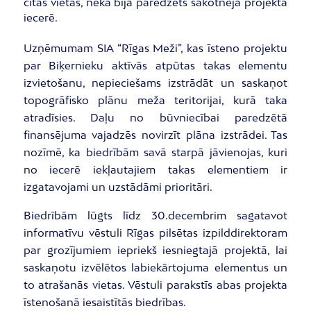
citās vietās, nekā bija paredzēts sākotnējā projekta
iecerē.
Uzņēmumam SIA “Rīgas Meži”, kas īsteno projektu
par Biķernieku aktīvās atpūtas takas elementu
izvietošanu, nepieciešams izstrādāt un saskaņot
topogrāfisko plānu meža teritorijai, kurā taka
atradīsies. Daļu no būvniecībai paredzētā
finansējuma vajadzēs novirzīt plāna izstrādei. Tas
nozīmē, ka biedrībām savā starpā jāvienojas, kuri
no iecerē iekļautajiem takas elementiem ir
izgatavojami un uzstādāmi prioritāri.
Biedrībām lūgts līdz 30.decembrim sagatavot
informatīvu vēstuli Rīgas pilsētas izpilddirektoram
par grozījumiem iepriekš iesniegtajā projektā, lai
saskaņotu izvēlētos labiekārtojuma elementus un
to atrašanās vietas. Vēstuli parakstīs abas projekta
īstenošanā iesaistītās biedrības.