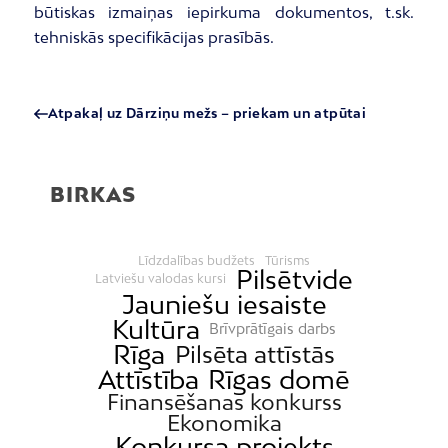
būtiskas izmaiņas iepirkuma dokumentos, t.sk.
tehniskās specifikācijas prasībās.
Atpakaļ uz Dārziņu mežs – priekam un atpūtai
BIRKAS
Līdzdalības budžets
Tūrisms
Pilsētvide
Latviešu valodas kursi
Jauniešu iesaiste
Kultūra
Brīvprātīgais darbs
Rīga
Pilsēta attīstās
Attīstība
Rīgas domē
Finansēšanas konkurss
Ekonomika
Konkursa projekts