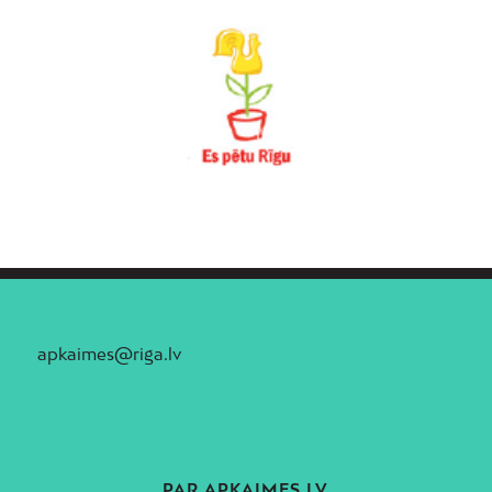
apkaimes@riga.lv
PAR APKAIMES.LV