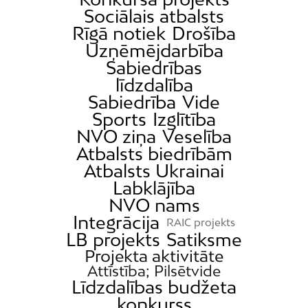
Sociālais atbalsts
Rīgā notiek
Drošība
Uzņēmējdarbība
Sabiedrības
līdzdalība
Sabiedrība
Vide
Sports
Izglītība
NVO ziņa
Veselība
Atbalsts biedrībām
Atbalsts Ukrainai
Labklājība
NVO nams
Integrācija
RAIC projekts
LB projekts
Satiksme
Projekta aktivitāte
Attīstība; Pilsētvide
Līdzdalības budžeta
konkurss