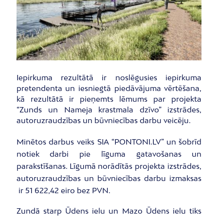
Iepirkuma rezultātā ir noslēgusies iepirkuma
pretendenta un iesniegtā piedāvājuma vērtēšana,
kā rezultātā ir pieņemts lēmums par projekta
“Zunds un Nameja krastmala dzīvo” izstrādes,
autoruzraudzības un būvniecības darbu veicēju.
Minētos darbus veiks SIA “PONTONI.LV” un šobrīd
notiek darbi pie līguma gatavošanas un
parakstīšanas. Līgumā norādītās projekta izstrādes,
autoruzraudzības un būvniecības darbu izmaksas
ir 51 622,42 eiro bez PVN.
Zundā starp Ūdens ielu un Mazo Ūdens ielu tiks