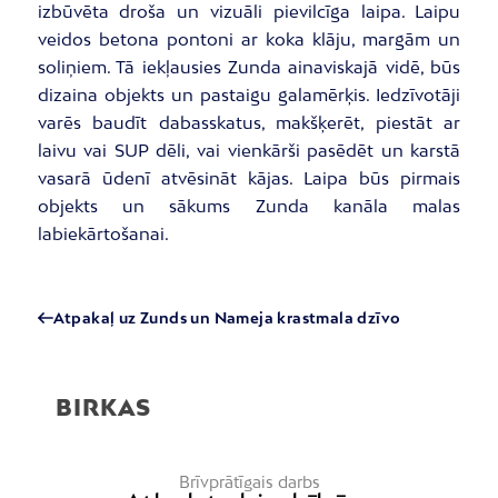
izbūvēta droša un vizuāli pievilcīga laipa. Laipu
veidos betona pontoni ar koka klāju, margām un
soliņiem. Tā iekļausies Zunda ainaviskajā vidē, būs
dizaina objekts un pastaigu galamērķis. Iedzīvotāji
varēs baudīt dabasskatus, makšķerēt, piestāt ar
laivu vai SUP dēli, vai vienkārši pasēdēt un karstā
vasarā ūdenī atvēsināt kājas. Laipa būs pirmais
objekts un sākums Zunda kanāla malas
labiekārtošanai.
Atpakaļ uz Zunds un Nameja krastmala dzīvo
BIRKAS
Brīvprātīgais darbs