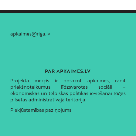
apkaimes@riga.lv
PAR APKAIMES.LV
Projekta mērķis ir nosakot apkaimes, radīt
priekšnoteikumus līdzsvarotas sociāli –
ekonomiskās un telpiskās politikas ieviešanai Rīgas
pilsētas administratīvajā teritorijā.
Piekļūstamības paziņojums