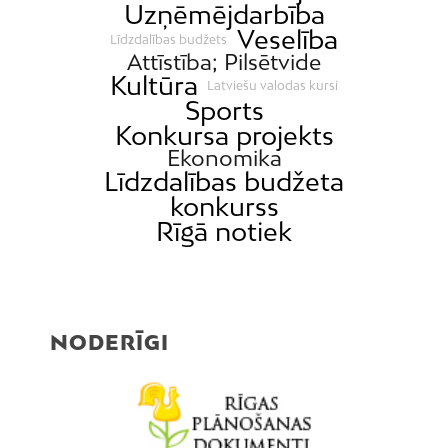
Uzņēmējdarbība
Veselība
Līdzdalības budžets
Attīstība; Pilsētvide
Kultūra
Latviešu valodas kursi
Sports
Konkursa projekts
Ekonomika
Līdzdalības budžeta
konkurss
Rīgā notiek
NODERĪGI