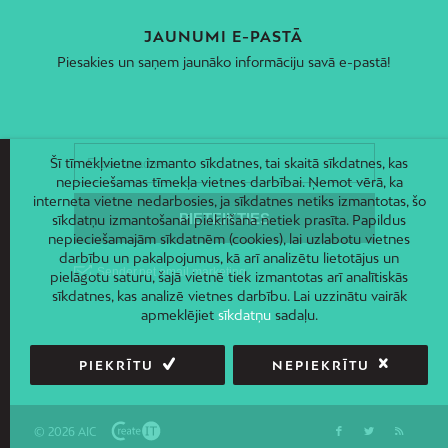
JAUNUMI E-PASTĀ
Piesakies un saņem jaunāko informāciju savā e-pastā!
Šī tīmekļvietne izmanto sīkdatnes, tai skaitā sīkdatnes, kas
nepieciešamas tīmekļa vietnes darbībai. Ņemot vērā, ka
interneta vietne nedarbosies, ja sīkdatnes netiks izmantotas, šo
sīkdatņu izmantošanai piekrišana netiek prasīta. Papildus
nepieciešamajām sīkdatnēm (cookies), lai uzlabotu vietnes
darbību un pakalpojumus, kā arī analizētu lietotājus un
pielāgotu saturu, šajā vietnē tiek izmantotas arī analītiskās
sīkdatnes, kas analizē vietnes darbību. Lai uzzinātu vairāk
apmeklējiet
sīkdatņu
sadaļu.
PIEKRĪTU
NEPIEKRĪTU
© 2026 AIC