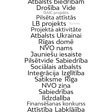
Atbalsts biedrībām
Drošība
Vide
RAIC projekts
Pilsēta attīstās
LB projekts
Tūrisms
Projekta aktivitāte
Atbalsts Ukrainai
Rīgas domē
NVO nams
Jauniešu iesaiste
Pilsētvide
Sabiedrība
Sociālais atbalsts
Integrācija
Izglītība
Satiksme
Rīga
NVO ziņa
Sabiedrības
līdzdalība
Finansēšanas konkurss
Attīstība
Labklājība