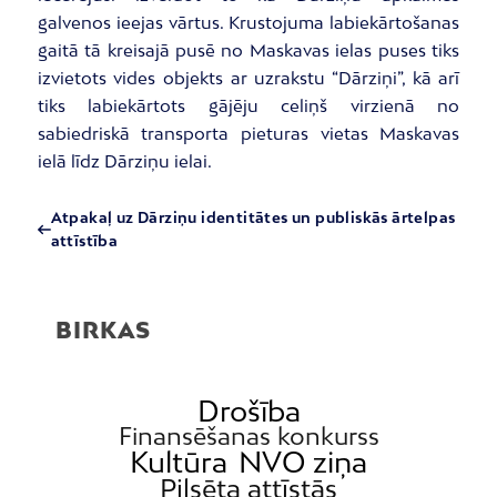
galvenos ieejas vārtus. Krustojuma labiekārtošanas
gaitā tā kreisajā pusē no Maskavas ielas puses tiks
izvietots vides objekts ar uzrakstu “Dārziņi”, kā arī
tiks labiekārtots gājēju celiņš virzienā no
sabiedriskā transporta pieturas vietas Maskavas
ielā līdz Dārziņu ielai.
Atpakaļ uz Dārziņu identitātes un publiskās ārtelpas
attīstība
BIRKAS
Drošība
Finansēšanas konkurss
Kultūra
NVO ziņa
Pilsēta attīstās