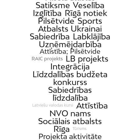
Satiksme
Veselība
Izglītība
Rīgā notiek
Pilsētvide
Sports
Atbalsts Ukrainai
Sabiedrība
Labklājība
Uzņēmējdarbība
Attīstība; Pilsētvide
LB projekts
RAIC projekts
Integrācija
Līdzdalības budžeta
konkurss
Sabiedrības
līdzdalība
Attīstība
Latviešu valodas kursi
NVO nams
Sociālais atbalsts
Rīga
Tūrisms
Projekta aktivitāte