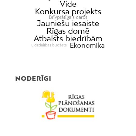
Vide
Konkursa projekts
Brīvprātīgais darbs
Jauniešu iesaiste
Rīgas domē
Atbalsts biedrībām
Ekonomika
Līdzdalības budžets
NODERĪGI