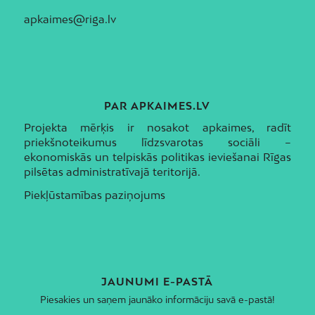
apkaimes@riga.lv
PAR APKAIMES.LV
Projekta mērķis ir nosakot apkaimes, radīt
priekšnoteikumus līdzsvarotas sociāli –
ekonomiskās un telpiskās politikas ieviešanai Rīgas
pilsētas administratīvajā teritorijā.
Piekļūstamības paziņojums
JAUNUMI E-PASTĀ
Piesakies un saņem jaunāko informāciju savā e-pastā!