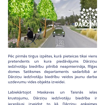
Pēc pirmās tirgus izpētes, kurā pieteicas tikai viens
pretendents un kura piedāvājums Dārziņu
iedzīvotāju biedrību pilnībā neapmierināja, Rīgas
domes Satiksmes departaments sadarbībā ar
Dārziņu iedzīvotāju biedrību veidos jaunu darba
uzdevumu vides objekta izveidei.
Labiekārtojot Maskavas un Taisnās ielas
krustojumu, Dārziņu iedzīvotāju biedrība ir
iecerējusi izveidot to kā Dārziņu apkaimes