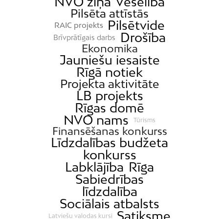
NVO ziņa
Veselība
Pilsēta attīstās
Pilsētvide
RAIC projekts
Drošība
Brīvprātīgais darbs
Ekonomika
Jauniešu iesaiste
Rīgā notiek
Projekta aktivitāte
LB projekts
Rīgas domē
NVO nams
Tūrisms
Finansēšanas konkurss
Līdzdalības budžeta
konkurss
Labklājība
Rīga
Sabiedrības
līdzdalība
Sociālais atbalsts
Satiksme
Latviešu valodas kursi