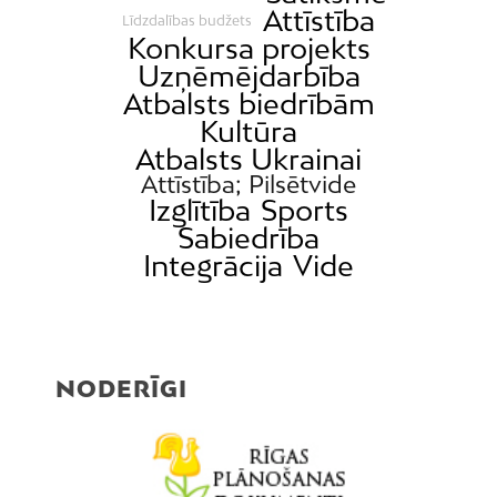
Attīstība
Līdzdalības budžets
Konkursa projekts
Uzņēmējdarbība
Atbalsts biedrībām
Kultūra
Atbalsts Ukrainai
Attīstība; Pilsētvide
Izglītība
Sports
Sabiedrība
Integrācija
Vide
NODERĪGI