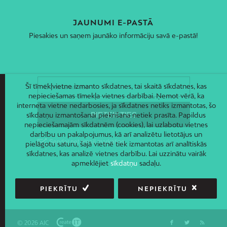
JAUNUMI E-PASTĀ
Piesakies un saņem jaunāko informāciju savā e-pastā!
Šī tīmekļvietne izmanto sīkdatnes, tai skaitā sīkdatnes, kas
nepieciešamas tīmekļa vietnes darbībai. Ņemot vērā, ka
interneta vietne nedarbosies, ja sīkdatnes netiks izmantotas, šo
sīkdatņu izmantošanai piekrišana netiek prasīta. Papildus
nepieciešamajām sīkdatnēm (cookies), lai uzlabotu vietnes
darbību un pakalpojumus, kā arī analizētu lietotājus un
pielāgotu saturu, šajā vietnē tiek izmantotas arī analītiskās
sīkdatnes, kas analizē vietnes darbību. Lai uzzinātu vairāk
apmeklējiet
sīkdatņu
sadaļu.
PIEKRĪTU
NEPIEKRĪTU
© 2026 AIC