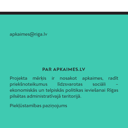
apkaimes@riga.lv
PAR APKAIMES.LV
Projekta mērķis ir nosakot apkaimes, radīt
priekšnoteikumus līdzsvarotas sociāli –
ekonomiskās un telpiskās politikas ieviešanai Rīgas
pilsētas administratīvajā teritorijā.
Piekļūstamības paziņojums