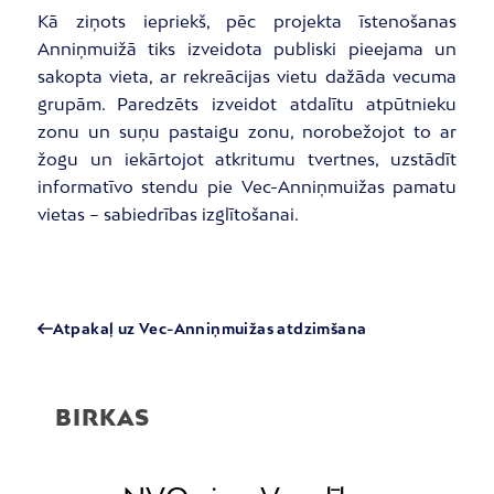
Kā ziņots iepriekš, pēc projekta īstenošanas
Anniņmuižā tiks izveidota publiski pieejama un
sakopta vieta, ar rekreācijas vietu dažāda vecuma
grupām. Paredzēts izveidot atdalītu atpūtnieku
zonu un suņu pastaigu zonu, norobežojot to ar
žogu un iekārtojot atkritumu tvertnes, uzstādīt
informatīvo stendu pie Vec-Anniņmuižas pamatu
vietas – sabiedrības izglītošanai.
Atpakaļ uz Vec-Anniņmuižas atdzimšana
BIRKAS