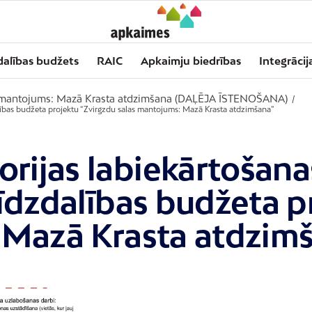
dalības budžets
RAIC
Apkaimju biedrības
Integrācij
s mantojums: Mazā Krasta atdzimšana (DAĻĒJA ĪSTENOŠANA)
/
alības budžeta projektu “Zvirgzdu salas mantojums: Mazā Krasta atdzimšana”
orijas labiekārtošan
īdzdalības budžeta p
 Mazā Krasta atdzim