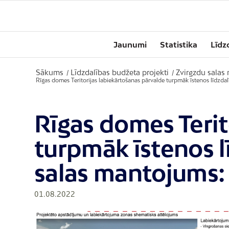
Jaunumi
Statistika
Līdz
Sākums
Līdzdalības budžeta projekti
Zvirgzdu sala
/
/
Rīgas domes Teritorijas labiekārtošanas pārvalde turpmāk īstenos līdzd
Rīgas domes Terit
turpmāk īstenos l
salas mantojums:
01.08.2022