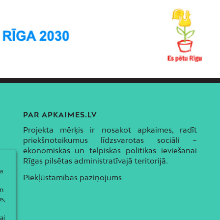
PAR APKAIMES.LV
Projekta mērķis ir nosakot apkaimes, radīt
priekšnoteikumus līdzsvarotas sociāli –
ekonomiskās un telpiskās politikas ieviešanai
Rīgas pilsētas administratīvajā teritorijā.
a
Piekļūstamības paziņojums
ām
s,
ai