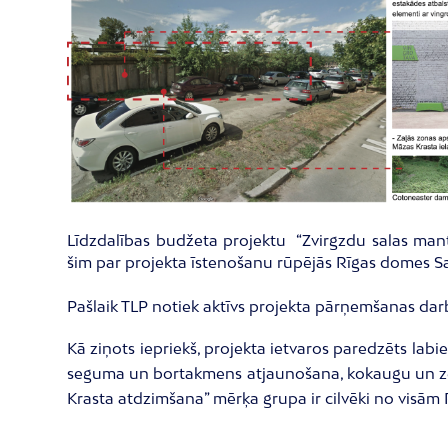
Līdzdalības budžeta projektu “Zvirgzdu salas mant
šim par projekta īstenošanu rūpējās Rīgas domes 
Pašlaik TLP notiek aktīvs projekta pārņemšanas darb
Kā ziņots iepriekš, projekta ietvaros paredzēts lab
seguma un bortakmens atjaunošana, kokaugu un ze
Krasta atdzimšana” mērķa grupa ir cilvēki no visām 