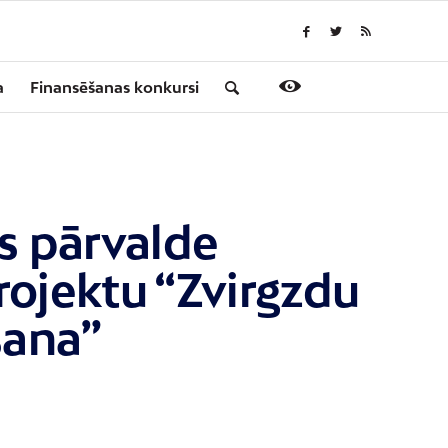
a
Finansēšanas konkursi
as pārvalde
rojektu “Zvirgzdu
šana”