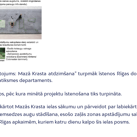
ojums: Mazā Krasta atdzimšana” turpmāk īstenos Rīgas dome
Satiksmes departaments.
s, pēc kura minētā projektu īstenošana tiks turpināta.
iekārtot Mazās Krasta ielas sākumu un pārveidot par labiekārto
msedzes augu stādīšana, esošo zaļās zonas apstādījumu sak
Rīgas apkaimēm, kuriem katru dienu kalpo šis ielas posms.