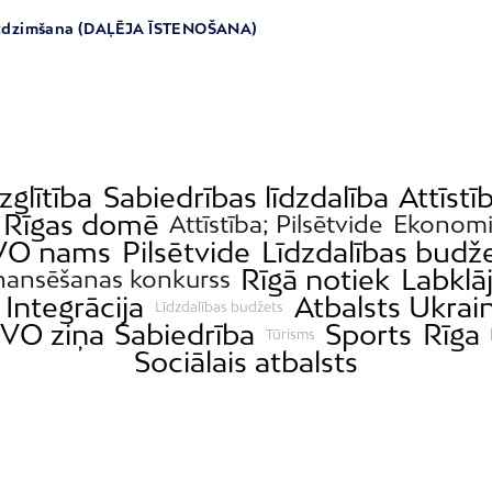
 atdzimšana (DAĻĒJA ĪSTENOŠANA)
Izglītība
Sabiedrības līdzdalība
Attīstī
Rīgas domē
Attīstība; Pilsētvide
Ekonomi
VO nams
Pilsētvide
Līdzdalības budž
Rīgā notiek
Labklā
nansēšanas konkurss
Integrācija
Atbalsts Ukrain
Līdzdalības budžets
VO ziņa
Sabiedrība
Sports
Rīga
Tūrisms
Sociālais atbalsts