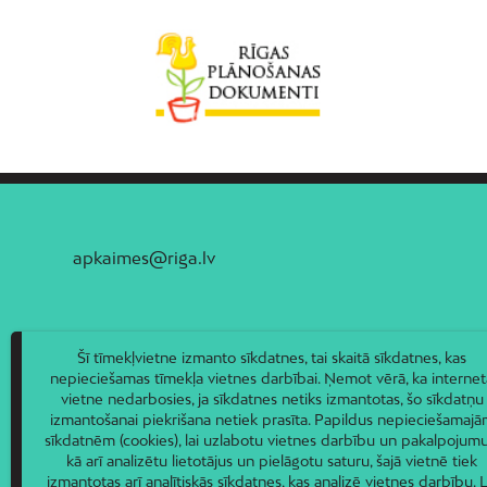
apkaimes@riga.lv
Šī tīmekļvietne izmanto sīkdatnes, tai skaitā sīkdatnes, kas
nepieciešamas tīmekļa vietnes darbībai. Ņemot vērā, ka internet
vietne nedarbosies, ja sīkdatnes netiks izmantotas, šo sīkdatņu
izmantošanai piekrišana netiek prasīta. Papildus nepieciešamaj
sīkdatnēm (cookies), lai uzlabotu vietnes darbību un pakalpojumu
kā arī analizētu lietotājus un pielāgotu saturu, šajā vietnē tiek
izmantotas arī analītiskās sīkdatnes, kas analizē vietnes darbību. L