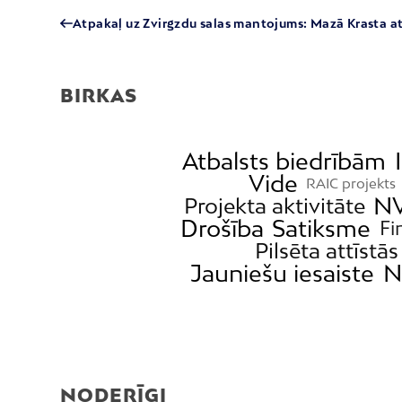
Atpakaļ uz Zvirgzdu salas mantojums: Mazā Krasta
BIRKAS
Atbalsts biedrībām
Vide
RAIC projekts
N
Projekta aktivitāte
Drošība
Satiksme
Fi
Pilsēta attīstās
Jauniešu iesaiste
N
NODERĪGI