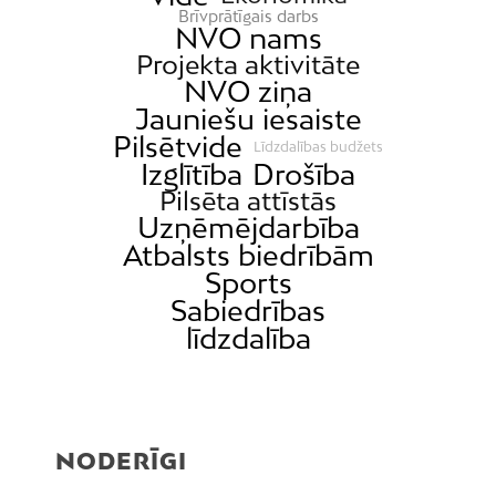
Brīvprātīgais darbs
NVO nams
Projekta aktivitāte
NVO ziņa
Jauniešu iesaiste
Pilsētvide
Līdzdalības budžets
Izglītība
Drošība
Pilsēta attīstās
Uzņēmējdarbība
Atbalsts biedrībām
Sports
Sabiedrības
līdzdalība
NODERĪGI