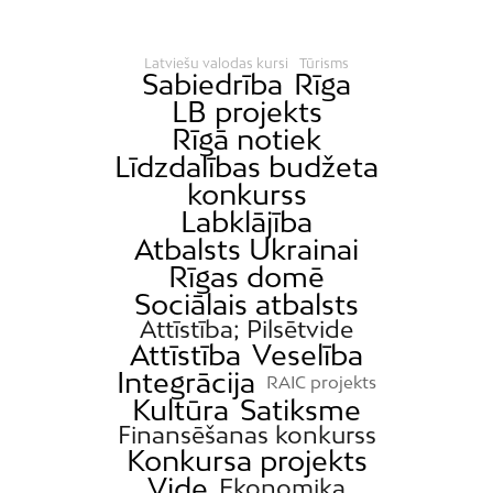
Latviešu valodas kursi
Tūrisms
Sabiedrība
Rīga
LB projekts
Rīgā notiek
Līdzdalības budžeta
konkurss
Labklājība
Atbalsts Ukrainai
Rīgas domē
Sociālais atbalsts
Attīstība; Pilsētvide
Attīstība
Veselība
Integrācija
RAIC projekts
Kultūra
Satiksme
Finansēšanas konkurss
Konkursa projekts
Vide
Ekonomika