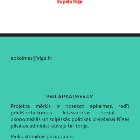
apkaimes@riga.lv
PAR APKAIMES.LV
Projekta mērķis ir nosakot apkaimes, radīt
priekšnoteikumus līdzsvarotas sociāli –
ekonomiskās un telpiskās politikas ieviešanai Rīgas
pilsētas administratīvajā teritorijā.
Piekļūstamības paziņojums