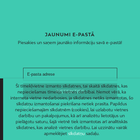
JAUNUMI E-PASTĀ
Piesakies un saņem jaunāko informāciju savā e-pastā!
Šī tīmekļvietne izmanto sīkdatnes, tai skaitā sīkdatnes, kas
nepieciešamas tīmekļa vietnes darbībai. Ņemot vērā, ka
interneta vietne nedarbosies, ja sīkdatnes netiks izmantotas, šo
sīkdatņu izmantošanai piekrišana netiek prasīta. Papildus
nepieciešamajām sīkdatnēm (cookies), lai uzlabotu vietnes
darbību un pakalpojumus, kā arī analizētu lietotājus un
pielāgotu saturu, šajā vietnē tiek izmantotas arī analītiskās
sīkdatnes, kas analizē vietnes darbību. Lai uzzinātu vairāk
apmeklējiet
sīkdatņu
sadaļu.