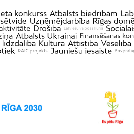
žeta konkurss
Atbalsts biedrībām
Lab
lsētvide
Uzņēmējdarbība
Rīgas dom
Drošība
Sociālai
aktivitāte
Latviešu valodas kursi
iņa
Atbalsts Ukrainai
Finansēšanas kon
 līdzdalība
Kultūra
Attīstība
Veselība
otiek
Jauniešu iesaiste
RAIC projekts
Brīvprātī