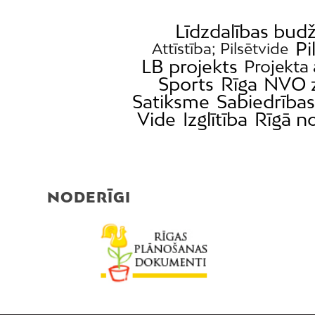
Līdzdalības bud
Pi
Attīstība; Pilsētvide
LB projekts
Projekta 
Sports
Rīga
NVO z
Satiksme
Sabiedrības
Vide
Izglītība
Rīgā n
NODERĪGI