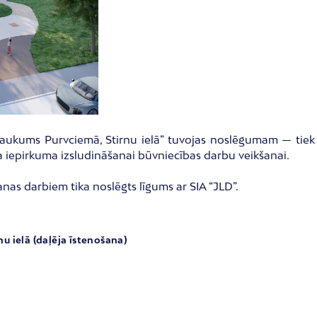
aukums Purvciemā, Stirnu ielā” tuvojas noslēgumam — tiek g
 iepirkuma izsludināšanai būvniecības darbu veikšanai.
nas darbiem tika noslēgts līgums ar SIA “JLD”.
u ielā (daļēja īstenošana)