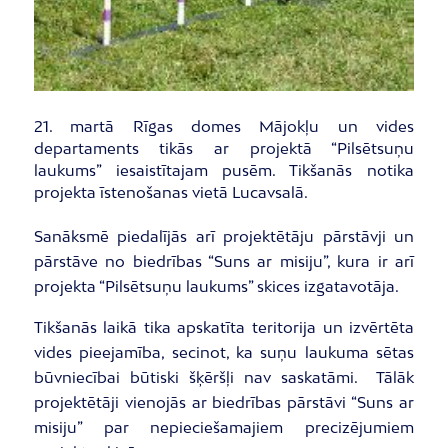
21. martā Rīgas domes Mājokļu un vides
departaments tikās ar projektā “Pilsētsuņu
laukums” iesaistītajam pusēm. Tikšanās notika
projekta īstenošanas vietā Lucavsalā.
Sanāksmē piedalījās arī projektētāju pārstāvji un
pārstāve no biedrības “Suns ar misiju”, kura ir arī
projekta “Pilsētsuņu laukums” skices izgatavotāja.
Tikšanās laikā tika apskatīta teritorija un izvērtēta
vides pieejamība, secinot, ka suņu laukuma sētas
būvniecībai būtiski šķēršļi nav saskatāmi. Tālāk
projektētāji vienojās ar biedrības pārstāvi “Suns ar
misiju” par nepieciešamajiem precizējumiem