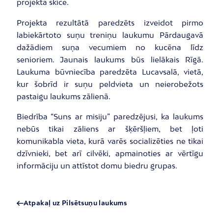
projekta skicē.
Projekta rezultātā paredzēts izveidot pirmo
labiekārtoto suņu treniņu laukumu Pārdaugavā
dažādiem suņa vecumiem no kucēna līdz
senioriem. Jaunais laukums būs lielākais Rīgā.
Laukuma būvniecība paredzēta Lucavsalā, vietā,
kur šobrīd ir suņu peldvieta un neierobežots
pastaigu laukums zālienā.
Biedrība “Suns ar misiju” paredzējusi, ka laukums
nebūs tikai zāliens ar šķēršļiem, bet ļoti
komunikabla vieta, kurā varēs socializēties ne tikai
dzīvnieki, bet arī cilvēki, apmainoties ar vērtīgu
informāciju un attīstot domu biedru grupas.
Atpakaļ uz Pilsētsuņu laukums