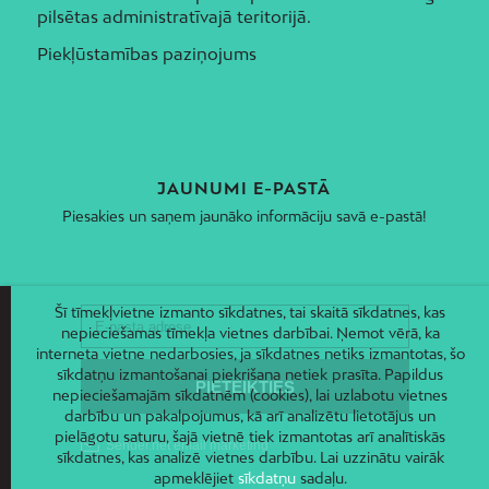
pilsētas administratīvajā teritorijā.
Piekļūstamības paziņojums
JAUNUMI E-PASTĀ
Piesakies un saņem jaunāko informāciju savā e-pastā!
Šī tīmekļvietne izmanto sīkdatnes, tai skaitā sīkdatnes, kas
nepieciešamas tīmekļa vietnes darbībai. Ņemot vērā, ka
interneta vietne nedarbosies, ja sīkdatnes netiks izmantotas, šo
sīkdatņu izmantošanai piekrišana netiek prasīta. Papildus
nepieciešamajām sīkdatnēm (cookies), lai uzlabotu vietnes
darbību un pakalpojumus, kā arī analizētu lietotājus un
pielāgotu saturu, šajā vietnē tiek izmantotas arī analītiskās
sīkdatnes, kas analizē vietnes darbību. Lai uzzinātu vairāk
apmeklējiet
sīkdatņu
sadaļu.