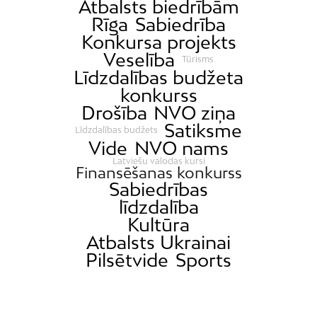
Atbalsts biedrībām
Rīga
Sabiedrība
Konkursa projekts
Veselība
Tūrisms
Līdzdalības budžeta
konkurss
Drošība
NVO ziņa
Satiksme
Līdzdalības budžets
Vide
NVO nams
Latviešu valodas kursi
Finansēšanas konkurss
Sabiedrības
līdzdalība
Kultūra
Atbalsts Ukrainai
Pilsētvide
Sports