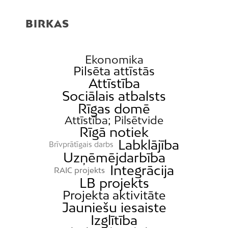
BIRKAS
Ekonomika
Pilsēta attīstās
Attīstība
Sociālais atbalsts
Rīgas domē
Attīstība; Pilsētvide
Rīgā notiek
Labklājība
Brīvprātīgais darbs
Uzņēmējdarbība
Integrācija
RAIC projekts
LB projekts
Projekta aktivitāte
Jauniešu iesaiste
Izglītība