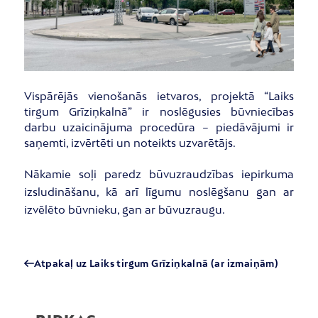
Vispārējās vienošanās ietvaros, projektā “Laiks
tirgum Grīziņkalnā” ir noslēgusies būvniecības
darbu uzaicinājuma procedūra – piedāvājumi ir
saņemti, izvērtēti un noteikts uzvarētājs.
Nākamie soļi paredz būvuzraudzības iepirkuma
izsludināšanu, kā arī līgumu noslēgšanu gan ar
izvēlēto būvnieku, gan ar būvuzraugu.
Atpakaļ uz Laiks tirgum Grīziņkalnā (ar izmaiņām)