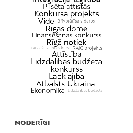
Pilsēta attīstās
Konkursa projekts
Vide
Brīvprātīgais darbs
Rīgas domē
Finansēšanas konkurss
Rīgā notiek
RAIC projekts
Latviešu valodas kursi
Attīstība
Līdzdalības budžeta
konkurss
Labklājība
Atbalsts Ukrainai
Ekonomika
Līdzdalības budžets
NODERĪGI