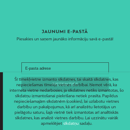
JAUNUMI E-PASTĀ
Piesakies un saņem jaunāko informāciju savā e-pastā!
Šī tīmekļvietne izmanto sīkdatnes, tai skaitā sīkdatnes, kas
nepieciešamas tīmekļa vietnes darbībai. Ņemot vērā, ka
interneta vietne nedarbosies, ja sīkdatnes netiks izmantotas, šo
sīkdatņu izmantošanai piekrišana netiek prasīta. Papildus
nepieciešamajām sīkdatnēm (cookies), lai uzlabotu vietnes
darbību un pakalpojumus, kā arī analizētu lietotājus un
pielāgotu saturu, šajā vietnē tiek izmantotas arī analītiskās
sīkdatnes, kas analizē vietnes darbību. Lai uzzinātu vairāk
apmeklējiet
sīkdatņu
sadaļu.