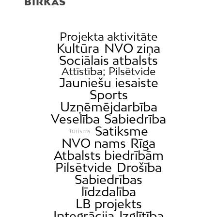
BIRKAS
Projekta aktivitāte
Kultūra
NVO ziņa
Sociālais atbalsts
Attīstība; Pilsētvide
Jauniešu iesaiste
Sports
Uzņēmējdarbība
Veselība
Sabiedrība
Satiksme
Tūrisms
NVO nams
Rīga
Atbalsts biedrībām
Pilsētvide
Drošība
Sabiedrības
līdzdalība
LB projekts
Integrācija
Izglītība