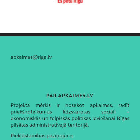
apkaimes@riga.lv
PAR APKAIMES.LV
Projekta mērķis ir nosakot apkaimes, radīt
priekšnoteikumus līdzsvarotas sociāli –
ekonomiskās un telpiskās politikas ieviešanai Rīgas
pilsētas administratīvajā teritorijā.
Piekļūstamības paziņojums