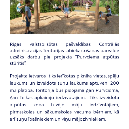
Rīgas valstspilsētas pašvaldības Centrālās
administrācijas Teritorijas labiekārtošanas pārvalde
uzsāks darbu pie projekta “Purvciema atpūtas
stūrītis”.
Projekta ietvaros tiks ierīkotas piknika vietas, spēļu
laukums un izveidots suņu laukums aptuveni 200
m2 platībā. Teritorija būs pieejama gan Purvciema,
gan Teikas apkaimju iedzīvotājiem. Tiks izveidota
atpūtas zona tuvējo māju iedzīvotājiem,
pirmsskolas un sākumskolas vecuma bērniem, kā
arī suņu īpašniekiem un viņu mājdzīvniekiem.