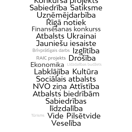
Konkursa projekts
Sabiedrība
Satiksme
Uzņēmējdarbība
Rīgā notiek
Finansēšanas konkurss
Atbalsts Ukrainai
Jauniešu iesaiste
Izglītība
Brīvprātīgais darbs
Drošība
RAIC projekts
Ekonomika
Līdzdalības budžets
Labklājība
Kultūra
Sociālais atbalsts
NVO ziņa
Attīstība
Atbalsts biedrībām
Sabiedrības
līdzdalība
Vide
Pilsētvide
Tūrisms
Veselība