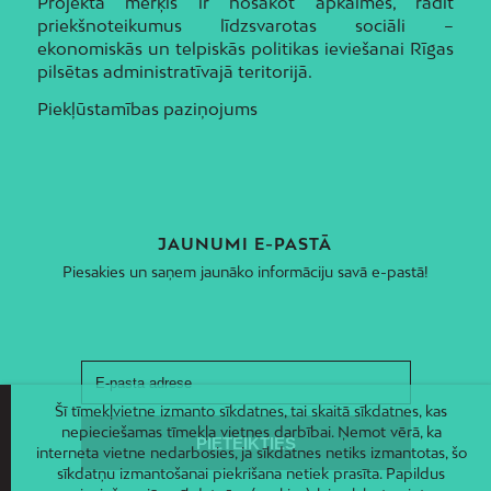
Projekta mērķis ir nosakot apkaimes, radīt
priekšnoteikumus līdzsvarotas sociāli –
ekonomiskās un telpiskās politikas ieviešanai Rīgas
pilsētas administratīvajā teritorijā.
Piekļūstamības paziņojums
JAUNUMI E-PASTĀ
Piesakies un saņem jaunāko informāciju savā e-pastā!
Šī tīmekļvietne izmanto sīkdatnes, tai skaitā sīkdatnes, kas
nepieciešamas tīmekļa vietnes darbībai. Ņemot vērā, ka
interneta vietne nedarbosies, ja sīkdatnes netiks izmantotas, šo
sīkdatņu izmantošanai piekrišana netiek prasīta. Papildus