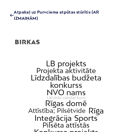
Atpakaļ uz Purvciema atpūtas stūrītis (AR
IZMAIŅĀM)
BIRKAS
LB projekts
Projekta aktivitāte
Līdzdalības budžeta
konkurss
NVO nams
Latviešu valodas kursi
Rīgas domē
Rīga
Attīstība; Pilsētvide
Integrācija
Sports
Pilsēta attīstās