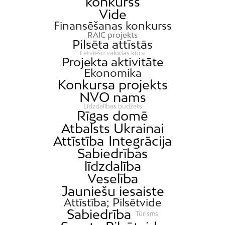
konkurss
Vide
Finansēšanas konkurss
RAIC projekts
Pilsēta attīstās
Latviešu valodas kursi
Projekta aktivitāte
Ekonomika
Konkursa projekts
NVO nams
Līdzdalības budžets
Rīgas domē
Atbalsts Ukrainai
Attīstība
Integrācija
Sabiedrības
līdzdalība
Veselība
Jauniešu iesaiste
Attīstība; Pilsētvide
Sabiedrība
Tūrisms