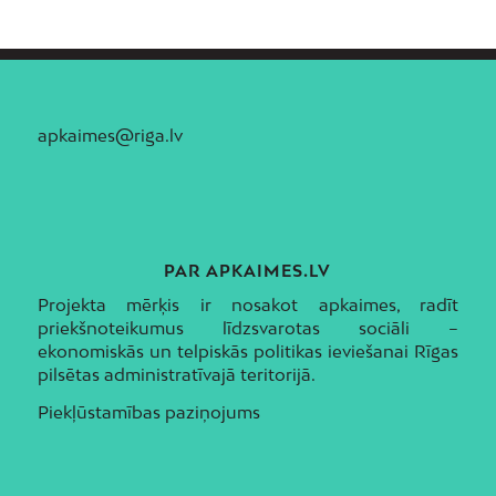
apkaimes@riga.lv
PAR APKAIMES.LV
Projekta mērķis ir nosakot apkaimes, radīt
priekšnoteikumus līdzsvarotas sociāli –
ekonomiskās un telpiskās politikas ieviešanai Rīgas
pilsētas administratīvajā teritorijā.
Piekļūstamības paziņojums