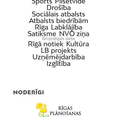
Sports
Pilsētvide
Drošība
Sociālais atbalsts
Atbalsts biedrībām
Rīga
Labklājība
Satiksme
NVO ziņa
Brīvprātīgais darbs
Rīgā notiek
Kultūra
LB projekts
Uzņēmējdarbība
Izglītība
NODERĪGI