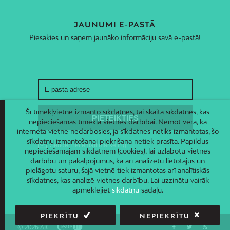
JAUNUMI E-PASTĀ
Piesakies un saņem jaunāko informāciju savā e-pastā!
Šī tīmekļvietne izmanto sīkdatnes, tai skaitā sīkdatnes, kas
nepieciešamas tīmekļa vietnes darbībai. Ņemot vērā, ka
interneta vietne nedarbosies, ja sīkdatnes netiks izmantotas, šo
sīkdatņu izmantošanai piekrišana netiek prasīta. Papildus
nepieciešamajām sīkdatnēm (cookies), lai uzlabotu vietnes
darbību un pakalpojumus, kā arī analizētu lietotājus un
pielāgotu saturu, šajā vietnē tiek izmantotas arī analītiskās
sīkdatnes, kas analizē vietnes darbību. Lai uzzinātu vairāk
apmeklējiet
sīkdatņu
sadaļu.
PIEKRĪTU
NEPIEKRĪTU
© 2026 AIC