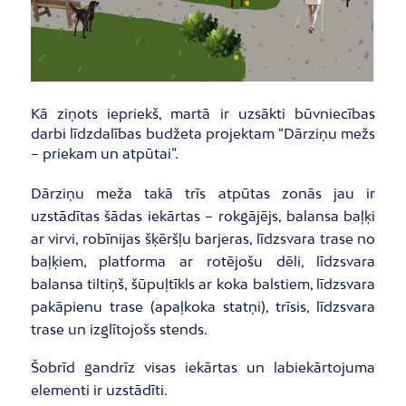
Kā ziņots iepriekš, martā ir uzsākti būvniecības
darbi līdzdalības budžeta projektam “Dārziņu mežs
– priekam un atpūtai”.
Dārziņu meža takā trīs atpūtas zonās jau ir
uzstādītas šādas iekārtas – rokgājējs, balansa baļķi
ar virvi, robīnijas šķēršļu barjeras, līdzsvara trase no
baļķiem, platforma ar rotējošu dēli, līdzsvara
balansa tiltiņš, šūpuļtīkls ar koka balstiem, līdzsvara
pakāpienu trase (apaļkoka statņi), trīsis, līdzsvara
trase un izglītojošs stends.
Šobrīd gandrīz visas iekārtas un labiekārtojuma
elementi ir uzstādīti.