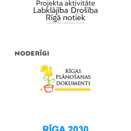
Projekta aktivitāte
Labklājība
Drošība
Rīgā notiek
Latviešu valodas kursi
NODERĪGI