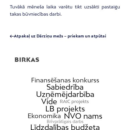
Tuvākā mēneša laika varētu tikt uzsākti pastaigu
takas būvniecības darbi.
Atpakaļ uz Dārziņu mežs – priekam un atpūtai
BIRKAS
Finansēšanas konkurss
Sabiedrība
Uzņēmējdarbība
Vide
RAIC projekts
LB projekts
NVO nams
Ekonomika
Brīvprātīgais darbs
Līdzdalības budžeta