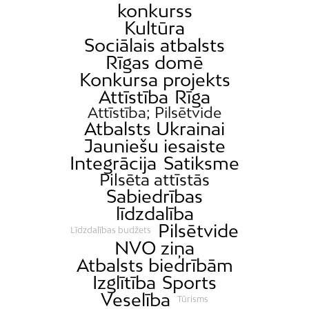
konkurss
Kultūra
Sociālais atbalsts
Rīgas domē
Konkursa projekts
Attīstība
Rīga
Attīstība; Pilsētvide
Atbalsts Ukrainai
Jauniešu iesaiste
Integrācija
Satiksme
Pilsēta attīstās
Sabiedrības
līdzdalība
Pilsētvide
Līdzdalības budžets
NVO ziņa
Atbalsts biedrībām
Izglītība
Sports
Veselība
Tūrisms