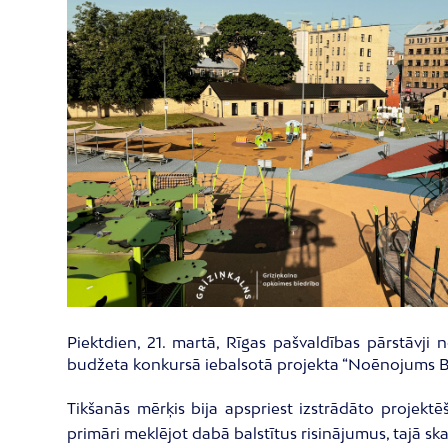
Piektdien, 21. martā, Rīgas pašvaldības pārstāvji 
budžeta konkursā iebalsotā projekta “Noēnojums B
Tikšanās mērķis bija apspriest izstrādāto projek
primāri meklējot dabā balstītus risinājumus, tajā sk