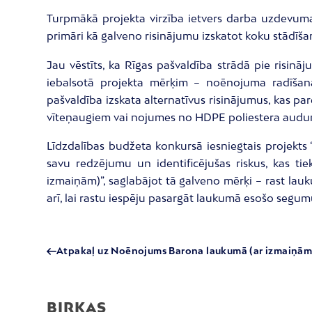
Turpmākā projekta virzība ietvers darba uzdevuma
primāri kā galveno risinājumu izskatot koku stādīš
Jau vēstīts, ka Rīgas pašvaldība strādā pie risin
iebalsotā projekta mērķim – noēnojuma radīšana
pašvaldība izskata alternatīvus risinājumus, kas 
vīteņaugiem vai nojumes no HDPE poliestera audu
Līdzdalības budžeta konkursā iesniegtais projekts 
savu redzējumu un identificējušas riskus, kas ti
izmaiņām)”, saglabājot tā galveno mērķi – rast lau
arī, lai rastu iespēju pasargāt laukumā esošo segu
Atpakaļ uz Noēnojums Barona laukumā (ar izmaiņām
BIRKAS