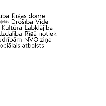
tība
Rīgas domē
Drošība
Vide
jekts
Kultūra
Labklājība
dzdalība
Rīgā notiek
iedrībām
NVO ziņa
ociālais atbalsts