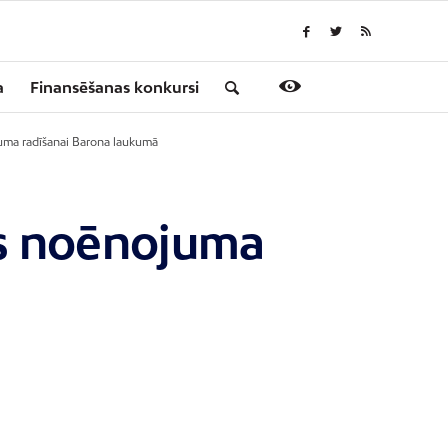
a
Finansēšanas konkursi
juma radīšanai Barona laukumā
es noēnojuma