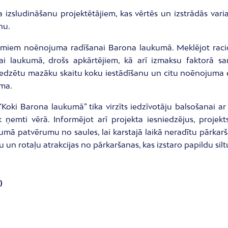
 izsludināšanu projektētājiem, kas vērtēs un izstrādās var
anu.
ājumiem noēnojuma radīšanai Barona laukumā. Meklējot racio
i laukumā, drošs apkārtējiem, kā arī izmaksu faktorā sam
paredzētu mazāku skaitu koku iestādīšanu un citu noēnojuma 
ma.
“Koki Barona laukumā” tika virzīts iedzīvotāju balsošanai a
ek ņemti vērā. Informējot arī projekta iesniedzējus, pro
kumā patvērumu no saules, lai karstajā laikā neradītu pārkar
mu un rotaļu atrakcijas no pārkaršanas, kas izstaro papildu 
)