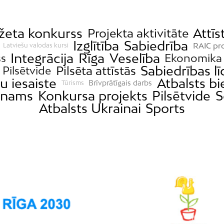
žeta konkurss
Attīs
Projekta aktivitāte
Izglītība
Sabiedrība
RAIC pro
Latviešu valodas kursi
Integrācija
Rīga
Veselība
ss
Ekonomika
Sabiedrības lī
Pilsēta attīstās
; Pilsētvide
u iesaiste
Atbalsts b
Brīvprātīgais darbs
Tūrisms
nams
Konkursa projekts
Pilsētvide
S
Atbalsts Ukrainai
Sports