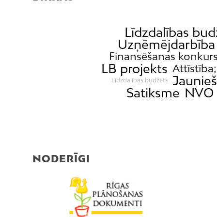
Līdzdalības bud
Uzņēmējdarbība
Finansēšanas konkur
LB projekts
Attīstība
Jaunieš
Līdzdalības budžets
Satiksme
NVO 
NODERĪGI