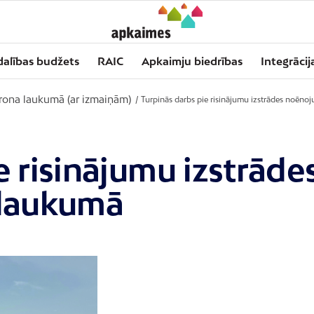
dalības budžets
RAIC
Apkaimju biedrības
Integrācij
ona laukumā (ar izmaiņām)
/
Turpinās darbs pie risinājumu izstrādes noēno
e risinājumu izstrād
 laukumā