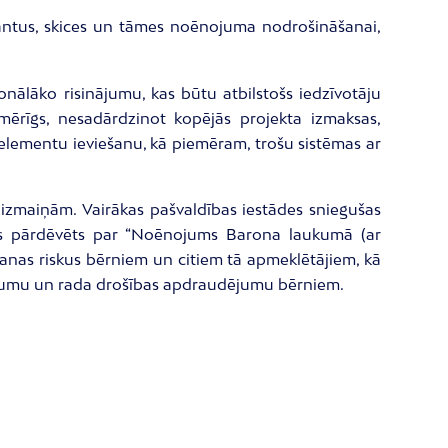
iantus, skices un tāmes noēnojuma nodrošināšanai,
nālāko risinājumu, kas būtu atbilstošs iedzīvotāju
ērīgs, nesadārdzinot kopējās projekta izmaksas,
elementu ieviešanu, kā piemēram, trošu sistēmas ar
r izmaiņām. Vairākas pašvaldības iestādes sniegušas
jekts pārdēvēts par “Noēnojums Barona laukumā (ar
šanas riskus bērniem un citiem tā apmeklētājiem, kā
siltumu un rada drošības apdraudējumu bērniem.