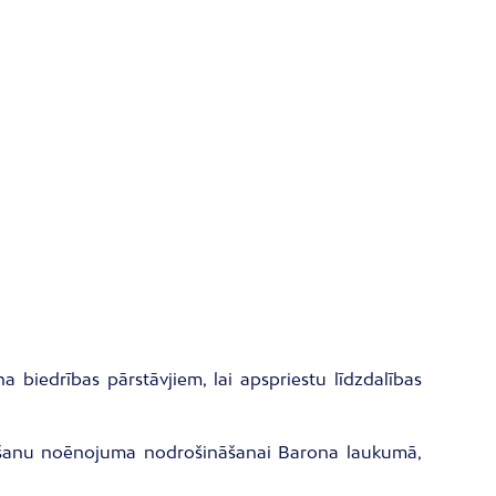
a biedrības pārstāvjiem, lai apspriestu līdzdalības
eviešanu noēnojuma nodrošināšanai Barona laukumā,