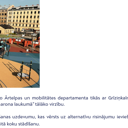
no Ārtelpas un mobilitātes departamenta tikās ar Grīziņkaln
arona laukumā” tālāko virzību.
tēšanas uzdevumu, kas vērsts uz alternatīvu risinājumu i
aitā koku stādīšanu.