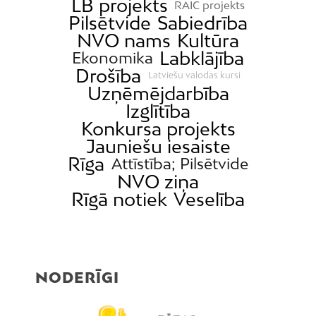
LB projekts
RAIC projekts
Pilsētvide
Sabiedrība
NVO nams
Kultūra
Labklājība
Ekonomika
Drošība
Latviešu valodas kursi
Uzņēmējdarbība
Izglītība
Konkursa projekts
Jauniešu iesaiste
Rīga
Attīstība; Pilsētvide
NVO ziņa
Rīgā notiek
Veselība
NODERĪGI