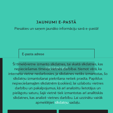
JAUNUMI E-PASTĀ
Piesakies un saņem jaunāko informāciju savā e-pastā!
Šī tīmekļvietne izmanto sīkdatnes, tai skaitā sīkdatnes, kas
nepieciešamas tīmekļa vietnes darbībai. Ņemot vērā, ka
interneta vietne nedarbosies, ja sīkdatnes netiks izmantotas, šo
sīkdatņu izmantošanai piekrišana netiek prasīta. Papildus
nepieciešamajām sīkdatnēm (cookies), lai uzlabotu vietnes
darbību un pakalpojumus, kā arī analizētu lietotājus un
pielāgotu saturu, šajā vietnē tiek izmantotas arī analītiskās
sīkdatnes, kas analizē vietnes darbību. Lai uzzinātu vairāk
apmeklējiet
sīkdatņu
sadaļu.