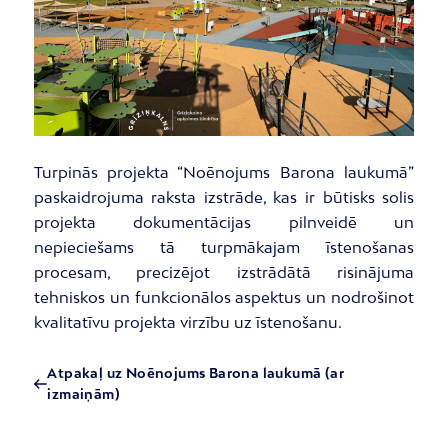
Turpinās projekta “Noēnojums Barona laukumā”
paskaidrojuma raksta izstrāde, kas ir būtisks solis
projekta dokumentācijas pilnveidē un
nepieciešams tā turpmākajam īstenošanas
procesam, precizējot izstrādātā risinājuma
tehniskos un funkcionālos aspektus un nodrošinot
kvalitatīvu projekta virzību uz īstenošanu.
Atpakaļ uz Noēnojums Barona laukumā (ar
izmaiņām)