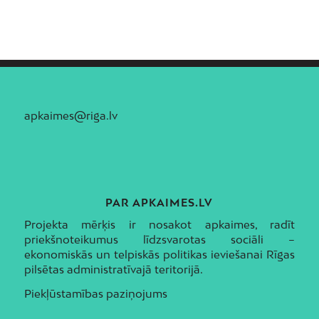
apkaimes@riga.lv
PAR APKAIMES.LV
Projekta mērķis ir nosakot apkaimes, radīt
priekšnoteikumus līdzsvarotas sociāli –
ekonomiskās un telpiskās politikas ieviešanai Rīgas
pilsētas administratīvajā teritorijā.
Piekļūstamības paziņojums