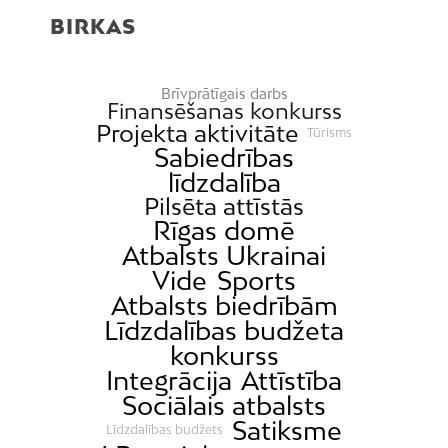
BIRKAS
Brīvprātīgais darbs
Finansēšanas konkurss
Projekta aktivitāte
Tūrisms
Sabiedrības
līdzdalība
Pilsēta attīstās
Rīgas domē
Atbalsts Ukrainai
Vide
Sports
Atbalsts biedrībām
Līdzdalības budžeta
konkurss
Integrācija
Attīstība
Sociālais atbalsts
Satiksme
Līdzdalības budžets