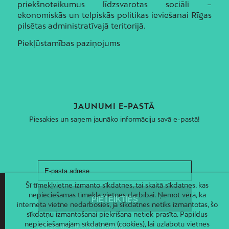
priekšnoteikumus līdzsvarotas sociāli –
ekonomiskās un telpiskās politikas ieviešanai Rīgas
pilsētas administratīvajā teritorijā.
Piekļūstamības paziņojums
JAUNUMI E-PASTĀ
Piesakies un saņem jaunāko informāciju savā e-pastā!
Šī tīmekļvietne izmanto sīkdatnes, tai skaitā sīkdatnes, kas
nepieciešamas tīmekļa vietnes darbībai. Ņemot vērā, ka
interneta vietne nedarbosies, ja sīkdatnes netiks izmantotas, šo
sīkdatņu izmantošanai piekrišana netiek prasīta. Papildus
nepieciešamajām sīkdatnēm (cookies), lai uzlabotu vietnes