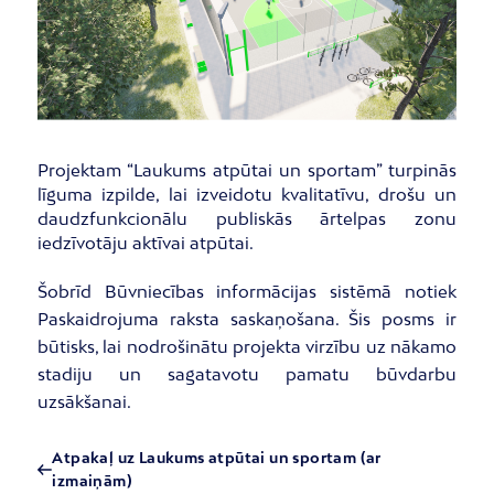
Projektam “Laukums atpūtai un sportam” turpinās
līguma izpilde, lai izveidotu kvalitatīvu, drošu un
daudzfunkcionālu publiskās ārtelpas zonu
iedzīvotāju aktīvai atpūtai.
Šobrīd Būvniecības informācijas sistēmā notiek
Paskaidrojuma raksta saskaņošana. Šis posms ir
būtisks, lai nodrošinātu projekta virzību uz nākamo
stadiju un sagatavotu pamatu būvdarbu
uzsākšanai.
Atpakaļ uz Laukums atpūtai un sportam (ar
izmaiņām)