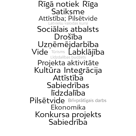
Rīgā notiek
Rīga
Satiksme
Attīstība; Pilsētvide
Latviešu valodas kursi
Sociālais atbalsts
Drošība
Uzņēmējdarbība
Vide
Labklājība
Tūrisms
Līdzdalības budžets
Projekta aktivitāte
Kultūra
Integrācija
Attīstība
Sabiedrības
līdzdalība
Pilsētvide
Brīvprātīgais darbs
Ekonomika
Konkursa projekts
Sabiedrība