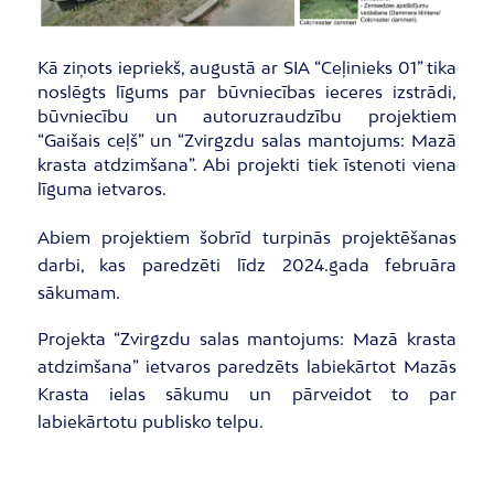
Kā ziņots iepriekš, augustā ar SIA “Ceļinieks 01” tika
noslēgts līgums par būvniecības ieceres izstrādi,
būvniecību un autoruzraudzību projektiem
“Gaišais ceļš” un “Zvirgzdu salas mantojums: Mazā
krasta atdzimšana”. Abi projekti tiek īstenoti viena
līguma ietvaros.
Abiem projektiem šobrīd turpinās projektēšanas
darbi, kas paredzēti līdz 2024.gada februāra
sākumam.
Projekta “Zvirgzdu salas mantojums: Mazā krasta
atdzimšana” ietvaros paredzēts labiekārtot Mazās
Krasta ielas sākumu un pārveidot to par
labiekārtotu publisko telpu.