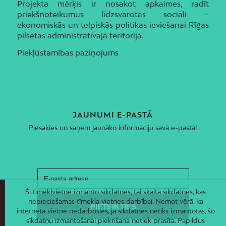
Projekta mērķis ir nosakot apkaimes, radīt
priekšnoteikumus līdzsvarotas sociāli –
ekonomiskās un telpiskās politikas ieviešanai Rīgas
pilsētas administratīvajā teritorijā.
Piekļūstamības paziņojums
JAUNUMI E-PASTĀ
Piesakies un saņem jaunāko informāciju savā e-pastā!
Šī tīmekļvietne izmanto sīkdatnes, tai skaitā sīkdatnes, kas
nepieciešamas tīmekļa vietnes darbībai. Ņemot vērā, ka
interneta vietne nedarbosies, ja sīkdatnes netiks izmantotas, šo
sīkdatņu izmantošanai piekrišana netiek prasīta. Papildus