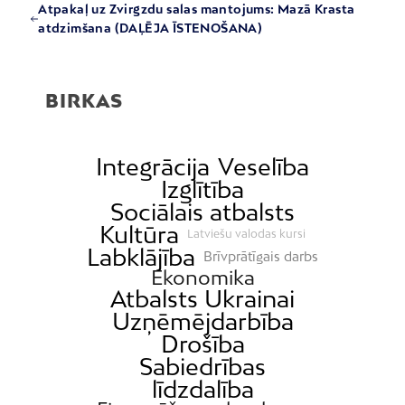
Atpakaļ uz Zvirgzdu salas mantojums: Mazā Krasta
atdzimšana (DAĻĒJA ĪSTENOŠANA)
BIRKAS
Integrācija
Veselība
Izglītība
Sociālais atbalsts
Kultūra
Latviešu valodas kursi
Labklājība
Brīvprātīgais darbs
Ekonomika
Atbalsts Ukrainai
Uzņēmējdarbība
Drošība
Sabiedrības
līdzdalība