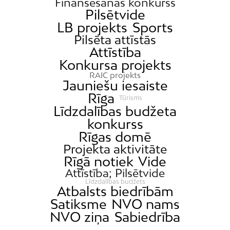
Finansēšanas konkurss
Pilsētvide
LB projekts
Sports
Pilsēta attīstās
Attīstība
Konkursa projekts
RAIC projekts
Jauniešu iesaiste
Rīga
Tūrisms
Līdzdalības budžeta
konkurss
Rīgas domē
Projekta aktivitāte
Rīgā notiek
Vide
Attīstība; Pilsētvide
Līdzdalības budžets
Atbalsts biedrībām
Satiksme
NVO nams
NVO ziņa
Sabiedrība