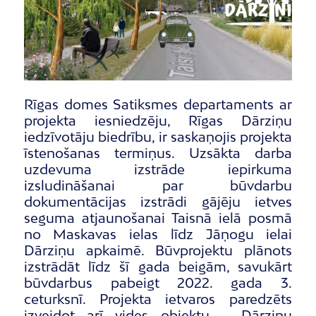
Rīgas domes Satiksmes departaments ar
projekta iesniedzēju, Rīgas Dārziņu
iedzīvotāju biedrību, ir saskaņojis projekta
īstenošanas termiņus. Uzsākta darba
uzdevuma izstrāde iepirkuma
izsludināšanai par būvdarbu
dokumentācijas izstrādi gājēju ietves
seguma atjaunošanai Taisnā ielā posmā
no Maskavas ielas līdz Jāņogu ielai
Dārziņu apkaimē. Būvprojektu plānots
izstrādāt līdz šī gada beigām, savukārt
būvdarbus pabeigt 2022. gada 3.
ceturksnī. Projekta ietvaros paredzēts
izveidot arī vides objektu – Dārziņu