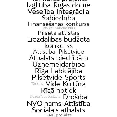
Izglītība
Rīgas domē
Veselība
Integrācija
Sabiedrība
Finansēšanas konkurss
Latviešu valodas kursi
Pilsēta attīstās
Līdzdalības budžeta
konkurss
Attīstība; Pilsētvide
Atbalsts biedrībām
Uzņēmējdarbība
Rīga
Labklājība
Pilsētvide
Sports
Vide
Kultūra
Tūrisms
Rīgā notiek
Drošība
Līdzdalības budžets
NVO nams
Attīstība
Sociālais atbalsts
RAIC projekts