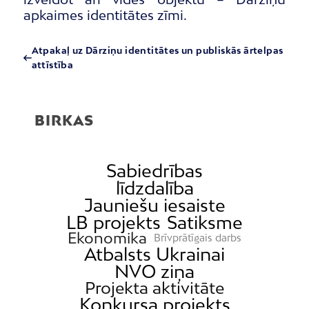
apkaimes identitātes zīmi.
Atpakaļ uz Dārziņu identitātes un publiskās ārtelpas
attīstība
BIRKAS
Sabiedrības
līdzdalība
Jauniešu iesaiste
LB projekts
Satiksme
Ekonomika
Brīvprātīgais darbs
Atbalsts Ukrainai
NVO ziņa
Projekta aktivitāte
Konkursa projekts