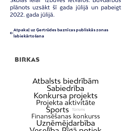
Skolas ielai” izbūves ietvaros. Būvdarbus
plānots uzsākt šī gada jūlijā un pabeigt
2022. gada jūlijā.
Atpakaļ uz Ģertrūdes baznīcas publiskās zonas
labiekārtošana
BIRKAS
Atbalsts biedrībām
Sabiedrība
Konkursa projekts
Projekta aktivitāte
Sports
Tūrisms
Finansēšanas konkurss
Uzņēmējdarbība
Veselība
Rīgā notiek