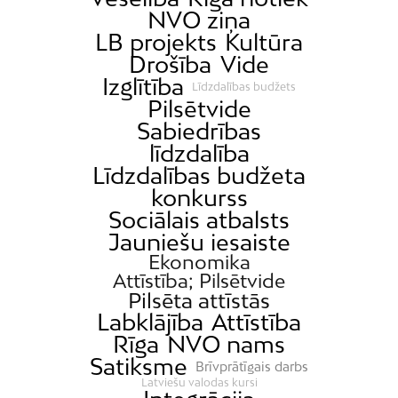
NVO ziņa
LB projekts
Kultūra
Drošība
Vide
Izglītība
Līdzdalības budžets
Pilsētvide
Sabiedrības
līdzdalība
Līdzdalības budžeta
konkurss
Sociālais atbalsts
Jauniešu iesaiste
Ekonomika
Attīstība; Pilsētvide
Pilsēta attīstās
Labklājība
Attīstība
Rīga
NVO nams
Satiksme
Brīvprātīgais darbs
Latviešu valodas kursi